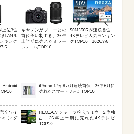
が上位3位
キヤノンがソニーとの
50M550Rが連続首位
線LANル
首位争い制する、26年
4Kテレビ人気ランキン
ンキング
上半期に売れたミラー
グTOP10 2026/7/5
7/5
レス一眼TOP10
ndroid
iPhone 17が8カ月連続首位、26年6月に
OP10
売れたスマートフォンTOP10
3 完全ワイ
REGZAがシャープ抑えて1位・2位独
ンキング
占、26年上半期に売れた4Kテレビ
TOP10