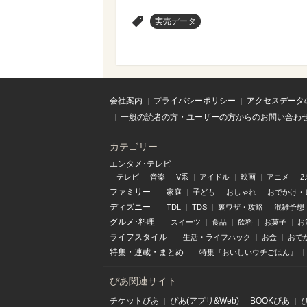
>
実売データ
会社案内
プライバシーポリシー
アクセスデータ
一般の読者の方・ユーザーの方からのお問い合わ
カテゴリー
エンタメ･テレビ
テレビ
音楽
V系
アイドル
映画
アニメ
2
ファミリー
家庭
子ども
おしゃれ
おでかけ・
ディズニー
TDL
TDS
裏ワザ・攻略
混雑予想
グルメ･料理
スイーツ
食品
飲料
お菓子
お
ライフスタイル
生活・ライフハック
お金
おで
特集
・
連載
・
まとめ
特集『おいしいウチごはん』
ぴあ関連サイト
チケットぴあ
ぴあ(アプリ&Web)
BOOKぴあ