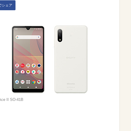
kでシェア
Ace II SO-41B