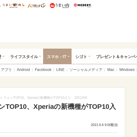
総研 ディズニー特集
mimot.
うまいめし
うまいパン
うまい肉
Medery.
ぴあ総研（うれぴあ）
愛
ライフスタイル
スマホ・IT
シゴト
プレゼント＆キャンペ
アプリ
Android
Facebook
LINE
ソーシャルメディア
Mac
Windows
ォンTOP10、Xperiaの新機種がTOP10入り 2021/6/6
P10、Xperiaの新機種がTOP10入
2021.6.6 9:00配信