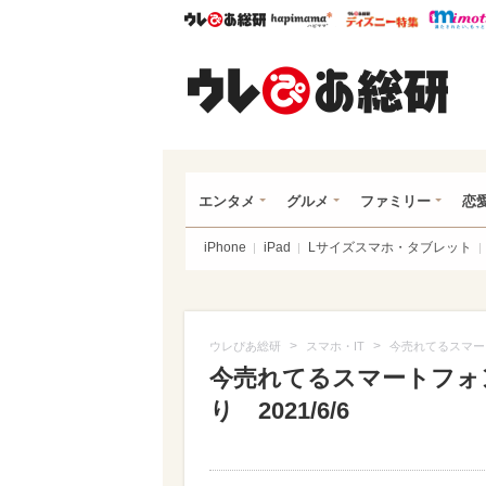
ウレぴあ総研
ハピママ*
ウレぴあ
ウレ
エンタメ
グルメ
ファミリー
恋
iPhone
iPad
Lサイズスマホ・タブレット
>
>
ウレぴあ総研
スマホ・IT
今売れてるスマートフ
今売れてるスマートフォンTO
り 2021/6/6