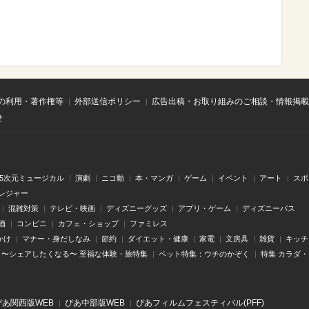
の利用・著作権等
外部送信ポリシー
広告出稿・お取り組みのご相談・情報掲載
せ
.5次元ミュージカル
演劇
ニコ動
本・マンガ
ゲーム
イベント
アート
スポ
レジャー
混雑対策
テレビ・映画
ディズニーグッズ
アプリ・ゲーム
ディズニーパス
酒
コンビニ
カフェ・ショップ
ファミレス
かけ
マナー・身だしなみ
節約
ダイエット・健康
家電
文房具
雑貨
キッチ
〜シェアしたくなる〜 至福な体験・旅特集
ペット特集：ウチのかぞく
特集 カラダ
ぴあ関⻄版WEB
ぴあ中部版WEB
ぴあフィルムフェスティバル(PFF)