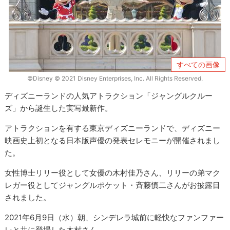
すべての画像
©Disney © 2021 Disney Enterprises, Inc. All Rights Reserved.
ディズニーランドの人気アトラクション「ジャングルクルー
ズ」から誕生した実写最新作。
アトラクションを有する東京ディズニーランドで、ディズニー
映画史上初となる日本版声優の発表セレモニーが開催されまし
た。
女性博士リリー役として女優の木村佳乃さん、リリーの弟マク
レガー役としてジャングルポケット・斉藤慎二さんがお披露目
されました。
2021年6月9日（水）朝、シンデレラ城前に軽快なファンファー
レと共に登場した木村さん。