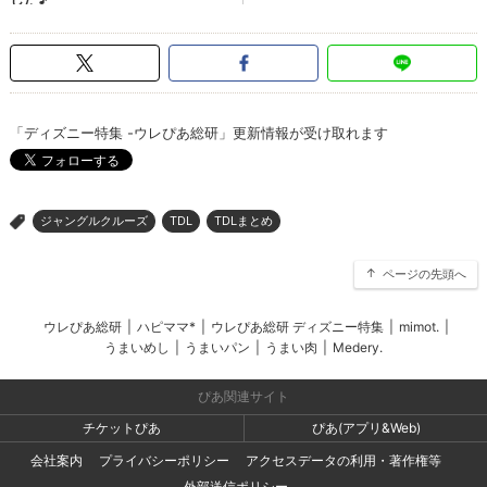
「ディズニー特集 -ウレぴあ総研」更新情報が受け取れます
ジャングルクルーズ
TDL
TDLまとめ
>
ページの先頭へ
ウレぴあ総研
|
ハピママ*
|
ウレぴあ総研 ディズニー特集
|
mimot.
|
うまいめし
|
うまいパン
|
うまい肉
|
Medery.
ぴあ関連サイト
チケットぴあ
ぴあ(アプリ&Web)
会社案内
プライバシーポリシー
アクセスデータの利用・著作権等
外部送信ポリシー