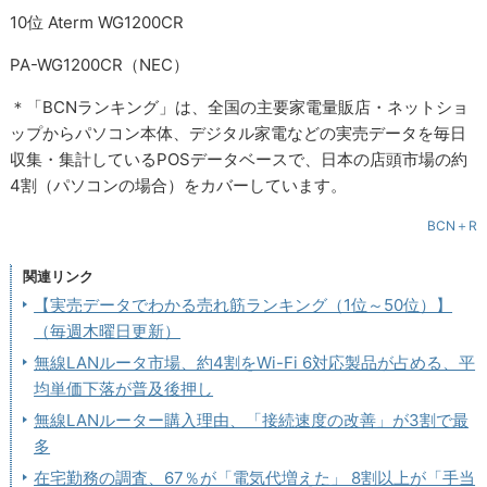
10位 Aterm WG1200CR
PA-WG1200CR（NEC）
＊「BCNランキング」は、全国の主要家電量販店・ネットショ
ップからパソコン本体、デジタル家電などの実売データを毎日
収集・集計しているPOSデータベースで、日本の店頭市場の約
4割（パソコンの場合）をカバーしています。
BCN＋R
関連リンク
【実売データでわかる売れ筋ランキング（1位～50位）】
（毎週木曜日更新）
無線LANルータ市場、約4割をWi-Fi 6対応製品が占める、平
均単価下落が普及後押し
無線LANルーター購入理由、「接続速度の改善」が3割で最
多
在宅勤務の調査、67％が「電気代増えた」 8割以上が「手当