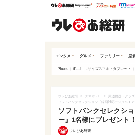
ウレぴあ総研
ハピママ*
ウレぴあ
ウレ
エンタメ
グルメ
ファミリー
恋
iPhone
iPad
Lサイズスマホ・タブレット
>
>
ウレぴあ総研
スマホ・IT
周辺機器・グッズ
ソフトバンクセレクション『録画対応デジタルＴＶ
ソフトバンクセレクショ
ー』1名様にプレゼント
ウレぴあ総研