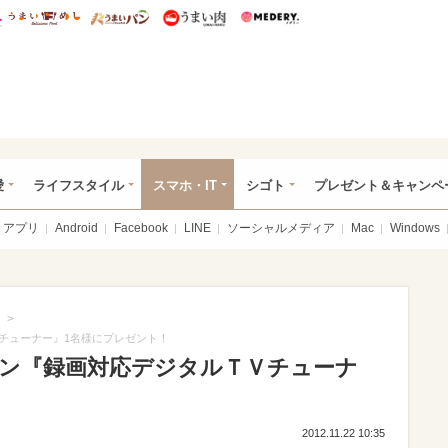
総研 ディズニー特集
mimot.
うまいめし
うまいパン
うまい肉
Medery.
ぴあ総研（うれぴあ）
愛
ライフスタイル
スマホ・IT
シゴト
プレゼント＆キャンペ
アプリ
Android
Facebook
LINE
ソーシャルメディア
Mac
Windows
>
チューナー』1名様にプレゼント！
ン『録画対応デジタルＴＶチューナ
！
2012.11.22 10:35