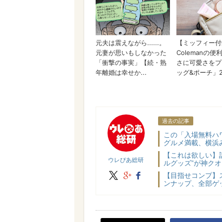
ウレぴあ総研
過去の記事
この「入場無料ハ
グルメ満載、横浜み
【これは欲しい】
ウレぴあ総研
ルグッズ”が神ク
X
google+
facebook
【目指せコンプ】
ンナップ、全部ゲッ