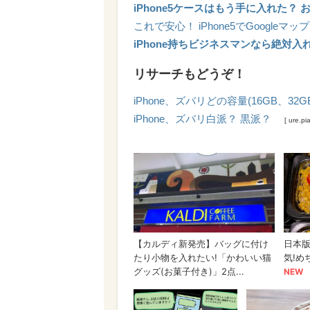
iPhone5ケースはもう手に入れた？
これで安心！ iPhone5でGoogle
iPhone持ちビジネスマンなら絶対入
リサーチもどうぞ！
iPhone、ズバリどの容量(16GB、32G
iPhone、ズバリ白派？ 黒派？
[ ure.pi