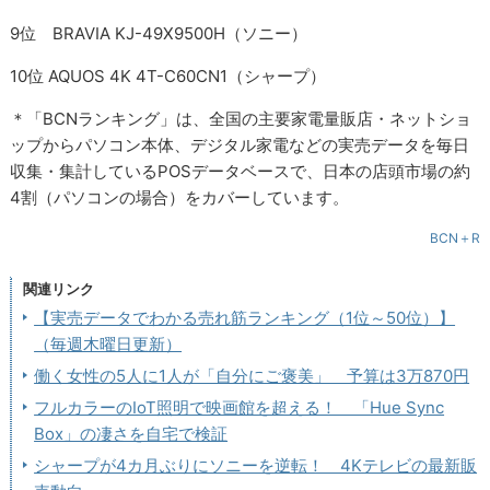
9位 BRAVIA KJ-49X9500H（ソニー）
10位 AQUOS 4K 4T-C60CN1（シャープ）
＊「BCNランキング」は、全国の主要家電量販店・ネットショ
ップからパソコン本体、デジタル家電などの実売データを毎日
収集・集計しているPOSデータベースで、日本の店頭市場の約
4割（パソコンの場合）をカバーしています。
BCN＋R
関連リンク
【実売データでわかる売れ筋ランキング（1位～50位）】
（毎週木曜日更新）
働く女性の5人に1人が「自分にご褒美」 予算は3万870円
フルカラーのIoT照明で映画館を超える！ 「Hue Sync
Box」の凄さを自宅で検証
シャープが4カ月ぶりにソニーを逆転！ 4Kテレビの最新販