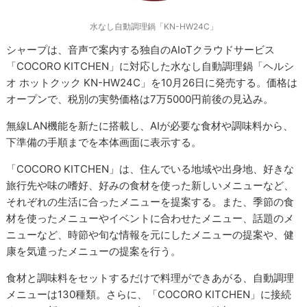
水なし自動調理鍋「KN-HW24C」
シャープは、音声で案内する独自のAIoTクラウドサービス
「COCORO KITCHEN」に対応した水なし自動調理鍋「ヘルシ
オ ホットクック KN-HW24C」を10月26日に発売する。価格は
オープンで、税別の実勢価格は7万5000円前後の見込み。
無線LAN機能を新たに搭載し、AIが必要な食材や調味料から、
下準備の手順までを本体画面に表示する。
「COCORO KITCHEN」は、住んでいる地域や出身地、好きな
旅行先や味の嗜好、好みの食材を使った新しいメニューなど、
それぞれの生活に合ったメニューを提案する。また、季節の食
材を使ったメニューやイベントに合わせたメニュー、話題のメ
ニューなど、時節や旬な情報を元にしたメニューの提案や、健
康を気遣ったメニューの提案を行う。
食材と調味料をセットするだけで料理ができあがる、自動調理
メニューは130種類。さらに、「COCORO KITCHEN」に接続