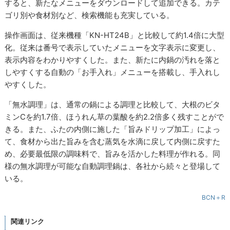
すると、新たなメニューをダウンロードして追加できる。カテ
ゴリ別や食材別など、検索機能も充実している。
操作画面は、従来機種「KN-HT24B」と比較して約1.4倍に大型
化。従来は番号で表示していたメニューを文字表示に変更し、
表示内容をわかりやすくした。また、新たに内鍋の汚れを落と
しやすくする自動の「お手入れ」メニューを搭載し、手入れし
やすくした。
「無水調理」は、通常の鍋による調理と比較して、大根のビタ
ミンCを約1.7倍、ほうれん草の葉酸を約2.2倍多く残すことがで
きる。また、ふたの内側に施した「旨みドリップ加工」によっ
て、食材から出た旨みを含む蒸気を水滴に戻して内側に戻すた
め、必要最低限の調味料で、旨みを活かした料理が作れる。同
様の無水調理が可能な自動調理鍋は、各社から続々と登場して
いる。
BCN＋R
関連リンク