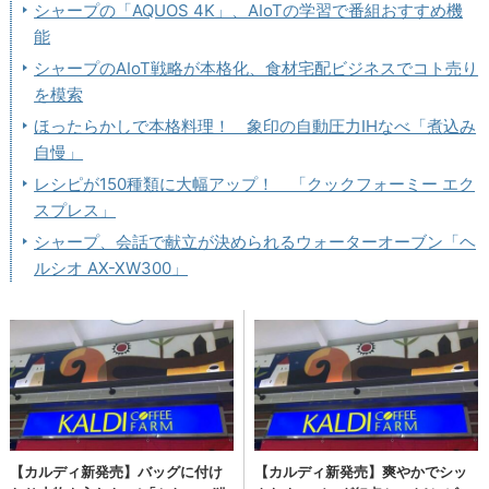
シャープの「AQUOS 4K」、AIoTの学習で番組おすすめ機
能
シャープのAIoT戦略が本格化、食材宅配ビジネスでコト売り
を模索
ほったらかしで本格料理！ 象印の自動圧力IHなべ「煮込み
自慢」
レシピが150種類に大幅アップ！ 「クックフォーミー エク
スプレス」
シャープ、会話で献立が決められるウォーターオーブン「ヘ
ルシオ AX-XW300」