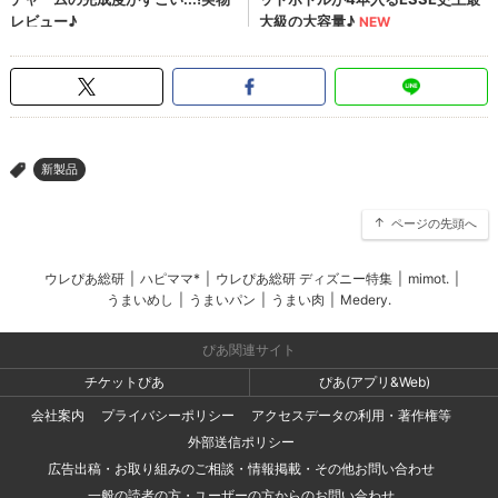
新製品
>
ページの先頭へ
ウレぴあ総研
|
ハピママ*
|
ウレぴあ総研 ディズニー特集
|
mimot.
|
うまいめし
|
うまいパン
|
うまい肉
|
Medery.
ぴあ関連サイト
チケットぴあ
ぴあ(アプリ&Web)
会社案内
プライバシーポリシー
アクセスデータの利用・著作権等
外部送信ポリシー
広告出稿・お取り組みのご相談・情報掲載・その他お問い合わせ
一般の読者の方・ユーザーの方からのお問い合わせ