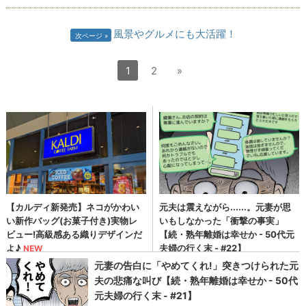
風景やグルメにも大活躍！
次ページ
1
2
»