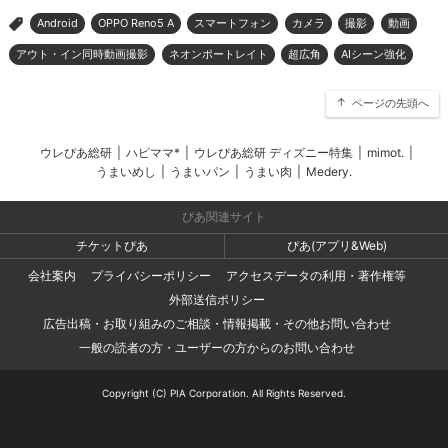
Android
OPPO Reno5 A
スマートフォン
カメラ
撮影
動画
>
アウト・イン同時動画撮影
ネオンポートレイト
超広角
AIシーン強化
ページの先頭へ
ウレぴあ総研
|
ハピママ*
|
ウレぴあ総研 ディズニー特集
|
mimot.
|
うまいめし
|
うまいパン
|
うまい肉
|
Medery.
ぴあ関連サイト
チケットぴあ
ぴあ(アプリ&Web)
会社案内
プライバシーポリシー
アクセスデータの利用・著作権等
外部送信ポリシー
広告出稿・お取り組みのご相談・情報掲載・その他お問い合わせ
一般の読者の方・ユーザーの方からのお問い合わせ
Copyright (C) PIA Corporation. All Rights Reserved.