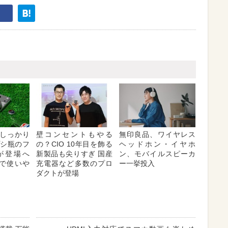
しっかり
壁コンセントもやる
無印良品、ワイヤレス
プシ瓶のフ
の？CIO 10年目を飾る
ヘッドホン・イヤホ
が登場へ
新製品も尖りすぎ 国産
ン、モバイルスピーカ
対応で使いや
充電器など多数のプロ
ー一挙投入
ダクトが登場