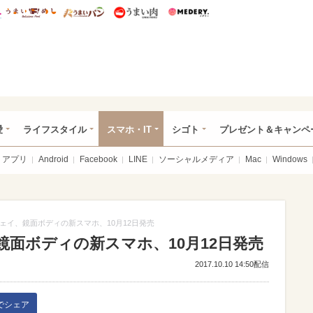
総研 ディズニー特集
mimot.
うまいめし
うまいパン
うまい肉
Medery.
ぴあ総研（うれぴあ）
愛
ライフスタイル
スマホ・IT
シゴト
プレゼント＆キャンペ
アプリ
Android
Facebook
LINE
ソーシャルメディア
Mac
Windows
ェイ、鏡面ボディの新スマホ、10月12日発売
面ボディの新スマホ、10月12日発売
2017.10.10 14:50配信
kでシェア