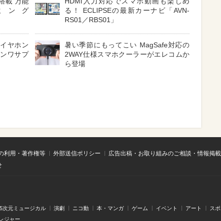
搭載 万能
HDMI入力対応でスマホ動画も楽しめ
ミング
る！ ECLIPSEの最新カーナビ「AVN-
RS01／RBS01」
 イヤホン
暑い季節にもってこい MagSafe対応の
サンワサプ
2WAY仕様スマホクーラーがエレコムか
ら登場
の利用・著作権等
外部送信ポリシー
広告出稿・お取り組みのご相談・情報掲載
せ
.5次元ミュージカル
演劇
ニコ動
本・マンガ
ゲーム
イベント
アート
スポ
レジャー