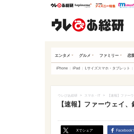
ウレぴあ総研
ハピママ*
ウレぴあ
ウレ
エンタメ
グルメ
ファミリー
恋
iPhone
iPad
Lサイズスマホ・タブレット
>
>
ウレぴあ総研
スマホ・IT
【速報】ファーウ
【速報】ファーウェイ、鏡
Xでシェア
Faceboo