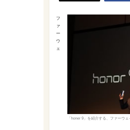
フ
ァ
ー
ウ
ェ
「honer 9」を紹介する、ファー