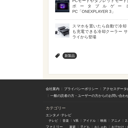
PCモードやタブレットモード
ポータブルゲー
PC「ONEXPLAYER 3」
スマホを置いたら自動で冷却
も充電できる冷却クーラー 
ライから登場
>
新製品
会社案内
プライバシーポリシー
アクセスデータ
一般の読者の方・ユーザーの方からのお問い合わ
カテゴリー
エンタメ･テレビ
テレビ
音楽
V系
アイドル
映画
アニメ
2
ファミリー
家庭
子ども
おしゃれ
おでかけ・