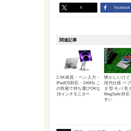
X
Facebook
関連記事
2.5K画質・ペン入力・
懐かしいけど
iPadOS対応・240Hz こ
現代仕様 ペ
の性能で持ち運びOKな
タ型モバ充
16インチモニター
MagSafe
すい