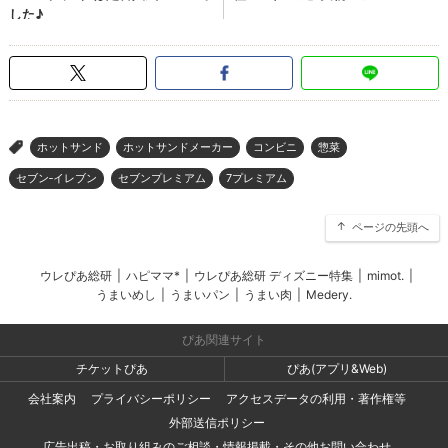
ホットサンド
ホットサンドメーカー
コンビニ
惣菜
>
セブン‐イレブン
セブンプレミアム
7プレミアム
ページの先頭へ
ウレぴあ総研
|
ハピママ*
|
ウレぴあ総研 ディズニー特集
|
mimot.
|
うまいめし
|
うまいパン
|
うまい肉
|
Medery.
ぴあ関連サイト
チケットぴあ
ぴあ(アプリ&Web)
会社案内
プライバシーポリシー
アクセスデータの利用・著作権等
外部送信ポリシー
広告出稿・お取り組みのご相談・情報掲載・その他お問い合わせ