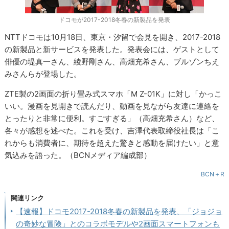
ドコモが2017-2018冬春の新製品を発表
NTTドコモは10月18日、東京・汐留で会見を開き、2017-2018
の新製品と新サービスを発表した。発表会には、ゲストとして
俳優の堤真一さん、綾野剛さん、高畑充希さん、ブルゾンちえ
みさんらが登場した。
ZTE製の2画面の折り畳み式スマホ「M Z-01K」に対し「かっこ
いい。漫画を見開きで読んだり、動画を見ながら友達に連絡を
とったりと非常に便利。すごすぎる」（高畑充希さん）など、
各々が感想を述べた。これを受け、吉澤代表取締役社長は「こ
れからも消費者に、期待を超えた驚きと感動を届けたい」と意
気込みを語った。（BCNメディア編成部）
BCN＋R
関連リンク
【速報】ドコモ2017-2018冬春の新製品を発表、「ジョジョ
の奇妙な冒険」とのコラボモデルや2画面スマートフォンも