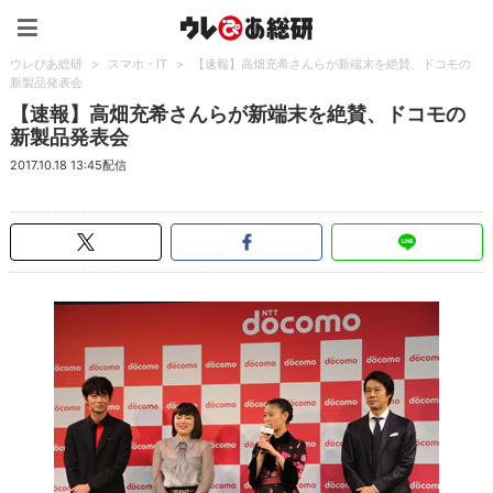
ウレぴあ総研（うれぴあ）
ウレぴあ総研
>
スマホ・IT
>
【速報】高畑充希さんらが新端末を絶賛、ドコモの
新製品発表会
【速報】高畑充希さんらが新端末を絶賛、ドコモの
新製品発表会
2017.10.18 13:45配信