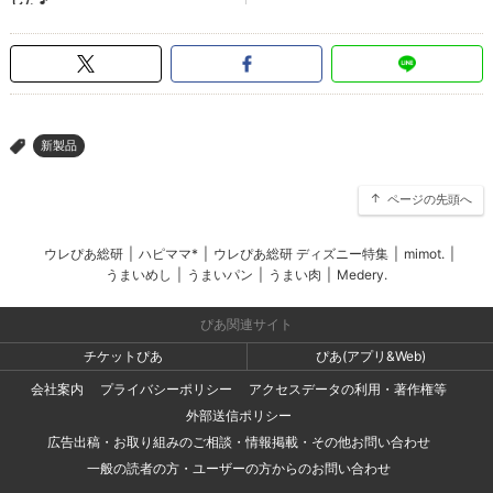
新製品
>
ページの先頭へ
ウレぴあ総研
|
ハピママ*
|
ウレぴあ総研 ディズニー特集
|
mimot.
|
うまいめし
|
うまいパン
|
うまい肉
|
Medery.
ぴあ関連サイト
チケットぴあ
ぴあ(アプリ&Web)
会社案内
プライバシーポリシー
アクセスデータの利用・著作権等
外部送信ポリシー
広告出稿・お取り組みのご相談・情報掲載・その他お問い合わせ
一般の読者の方・ユーザーの方からのお問い合わせ