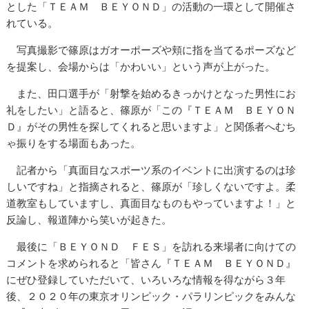
とした「ＴＥＡＭ ＢＥＹＯＮＤ」の活動の一環として開催さ
れている。
写真撮影で篠原はガオーポーズや頬に指を当てるポーズなど
を提案し、会場からは「かわいい」という声が上がった。
また、田口選手が「射撃を始めるきっかけとなった男性にお
礼をしたい」と語ると、篠原が「この『ＴＥＡＭ ＢＥＹＯＮ
Ｄ』がその男性を探してくれると思いますよ」と関係者へむち
ゃ振りをする場面もあった。
記者から「真面目なスポーツ系のイベントに出演するのは珍
しいですね」と指摘されると、篠原が「珍しくないですよ。柔
道教室もしていますし、真面目なものもやっていますよ！」と
反論し、報道陣から笑いが起きた。
最後に「ＢＥＹＯＮＤ ＦＥＳ」を訪れる来場者に向けての
コメントを求められると「皆さん『ＴＥＡＭ ＢＥＹＯＮＤ』
にぜひ登録していただいて、いろいろな情報を得ながら３年
後、２０２０年の東京オリンピック・パラリンピックをみんな