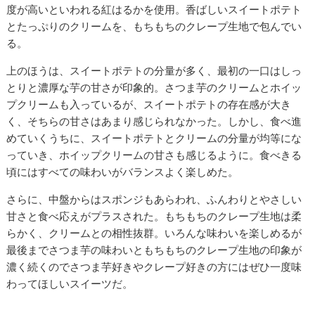
度が高いといわれる紅はるかを使用。香ばしいスイートポテト
とたっぷりのクリームを、もちもちのクレープ生地で包んでい
る。
上のほうは、スイートポテトの分量が多く、最初の一口はしっ
とりと濃厚な芋の甘さが印象的。さつま芋のクリームとホイッ
プクリームも入っているが、スイートポテトの存在感が大き
く、そちらの甘さはあまり感じられなかった。しかし、食べ進
めていくうちに、スイートポテトとクリームの分量が均等にな
っていき、ホイップクリームの甘さも感じるように。食べきる
頃にはすべての味わいがバランスよく楽しめた。
さらに、中盤からはスポンジもあらわれ、ふんわりとやさしい
甘さと食べ応えがプラスされた。もちもちのクレープ生地は柔
らかく、クリームとの相性抜群。いろんな味わいを楽しめるが
最後までさつま芋の味わいともちもちのクレープ生地の印象が
濃く続くのでさつま芋好きやクレープ好きの方にはぜひ一度味
わってほしいスイーツだ。