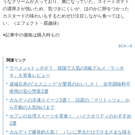
うなクリームが入っており、層になっていた。スイートポテト
の濃厚さが強いため、気づきにくいが、ほのかに卵をつかった
カスタードの味わいもするためぜひ注目しながら食べてほし
い。（エフェクト・霜越緑）
※記事中の価格は購入時もの
BCN＋R
関連リンク
ラーメン×トッポギ？ 韓国で人気のB級グルメ「ラッポ
キ」を実食レビュー
成城石井の“エスニック”が驚異のおいしさ！ 化学調味料不
使用の安心惣菜3選
カルディの冷凍スイーツ3選！ 話題の「マリトッツォ」か
ら不動の人気No.1まで
セブンの台湾スイーツを実食！ ハイクオリティのおすすめ
2選
カルディで爆発的人気！ パンに塗るだけでさまざまな味を