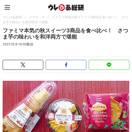
ウレぴあ総研（うれぴあ）
ウレぴあ総研
>
スマホ・IT
>
ファミマ本気の秋スイーツ3商品を食べ比べ！ さつ
ま芋の味わいを和洋両方で堪能
ファミマ本気の秋スイーツ3商品を食べ比べ！ さつ
ま芋の味わいを和洋両方で堪能
2021.10.9 10:00配信