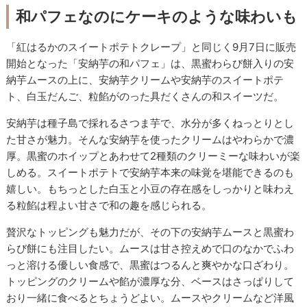
和パフェなのにケーキのような味わいも
「紅はるかのスイートポテトクレープ」と同じく9月7日に販売
開始となった「安納芋の和パフェ」は、黒蜜わらび餅入りの安
納芋ムースの上に、安納芋クリームや安納芋のスイートポテ
ト、白玉だんご、粒餡がのった具だくさんの和スイーツだ。
安納芋は種子島で採れるさつま芋で、水分が多くねっとりとし
た甘さが魅力。そんな安納芋を使ったクリームはやわらかで濃
厚。黒蜜のホイップとあわせて2種類のクリーミーな味わいが楽
しめる。スイートポテトで安納芋本来の味覚を堪能できるのも
嬉しい。もちっとした白玉と小豆の存在感をしっかりと味わえ
る粒餡は程よい甘さで和の趣を感じられる。
贅沢なトッピングも魅力だが、その下の安納芋ムースと黒蜜わ
らび餅にも注目したい。ムースは甘さ控えめで口のなかでふわ
っと溶ける優しい食感で、黒蜜はつるんと爽やかな口ざわり。
トッピングのクリームや餡が濃厚な分、ベースはさっぱりして
おり一緒に食べるとちょうどよい。ムースやクリームなど洋風