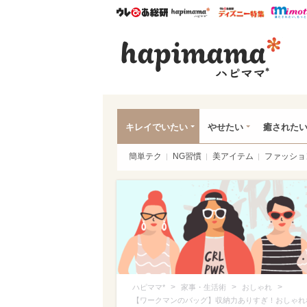
ウレぴあ総研
ハピママ*
ウレぴあ
ハピ
キレイでいたい
やせたい
癒された
簡単テク
NG習慣
美アイテム
ファッショ
>
>
>
ハピママ*
家事・生活術
おしゃれ
【ワークマンのバッグ】収納力ありすぎ！おしゃれ