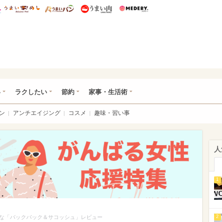
総研 ディズニー特集
mimot.
うまいめし
うまいパン
うまい肉
Medery.
ママ*
い
ラクしたい
節約
家事・生活術
ン
アンチエイジング
コスメ
趣味・習い事
人
1
な「バックパック＆サコッシュ」レビュー
2