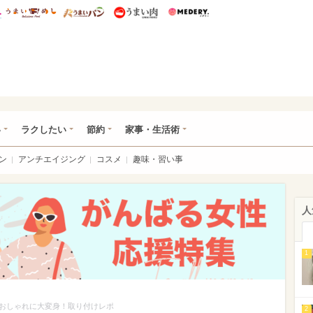
総研 ディズニー特集
mimot.
うまいめし
うまいパン
うまい肉
Medery.
ママ*
い
ラクしたい
節約
家事・生活術
ン
アンチエイジング
コスメ
趣味・習い事
人
1
おしゃれに大変身！取り付けレポ
2