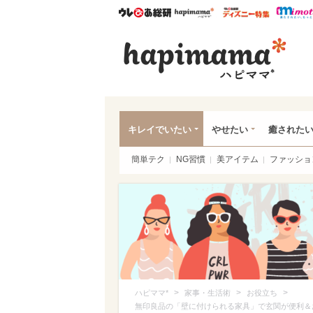
ウレぴあ総研
ハピママ*
ウレぴあ
ハピ
キレイでいたい
やせたい
癒された
簡単テク
NG習慣
美アイテム
ファッショ
>
>
>
ハピママ*
家事・生活術
お役立ち
無印良品の「壁に付けられる家具」で玄関が便利＆