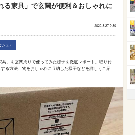
れる家具」で玄関が便利＆おしゃれに
3
2022.3.27 9:30
kでシェア
4
家具」を玄関周りで使ってみた様子を徹底レポート。取り付
にする方法、物をおしゃれに収納した様子などを詳しくご紹
5