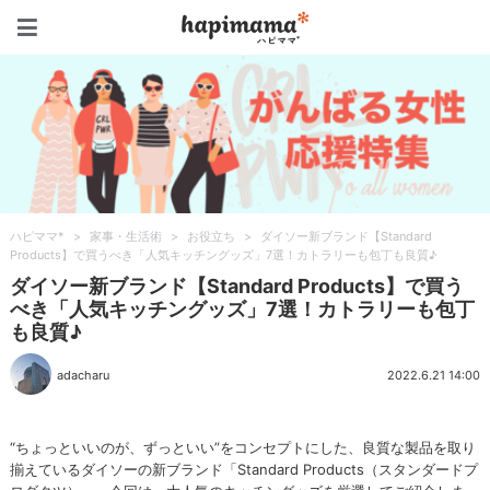
ハピママ*
ハピママ*
>
家事・生活術
>
お役立ち
>
ダイソー新ブランド【Standard
Products】で買うべき「人気キッチングッズ」7選！カトラリーも包丁も良質♪
ダイソー新ブランド【Standard Products】で買う
べき「人気キッチングッズ」7選！カトラリーも包丁
も良質♪
adacharu
2022.6.21 14:00
“ちょっといいのが、ずっといい”をコンセプトにした、良質な製品を取り
揃えているダイソーの新ブランド「Standard Products（スタンダードプ