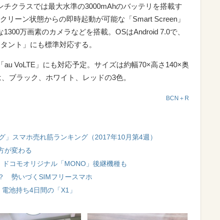
ンチクラスでは最大水準の3000mAhのバッテリを搭載す
ーン状態からの即時起動が可能な「Smart Screen」
00万画素のカメラなどを搭載。OSはAndroid 7.0で、
シスタント」にも標準対応する。
u VoLTE」にも対応予定。サイズは約幅70×高さ140×奥
ーは、ブラック、ホワイト、レッドの3色。
BCN＋R
キング」スマホ売れ筋ランキング（2017年10月第4週）
方が変わる
場、ドコモオリジナル「MONO」後継機種も
 勢いづくSIMフリースマホ
マホ、電池持ち4日間の「X1」