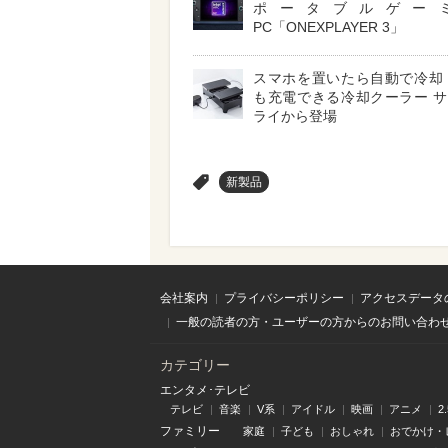
ポータブルゲー
PC「ONEXPLAYER 3」
スマホを置いたら自動で冷却
も充電できる冷却クーラー 
ライから登場
>
新製品
会社案内
プライバシーポリシー
アクセスデータ
一般の読者の方・ユーザーの方からのお問い合わ
カテゴリー
エンタメ･テレビ
テレビ
音楽
V系
アイドル
映画
アニメ
2
ファミリー
家庭
子ども
おしゃれ
おでかけ・