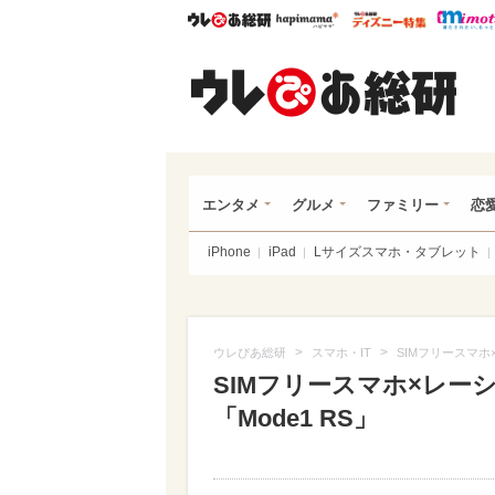
ウレぴあ総研
ハピママ*
ウレぴあ
ウレ
エンタメ
グルメ
ファミリー
恋
iPhone
iPad
Lサイズスマホ・タブレット
>
>
ウレぴあ総研
スマホ・IT
SIMフリースマホ
SIMフリースマホ×レー
「Mode1 RS」