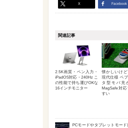
X
Facebook
関連記事
2.5K画質・ペン入力・
懐かしいけど
iPadOS対応・240Hz こ
現代仕様 ペ
の性能で持ち運びOKな
タ型モバ充
16インチモニター
MagSafe
すい
PCモードやタブレットモード