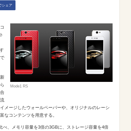
kでシェア
コ
ト
営す
pで
最新
ら
Mode1 RS
合
流
イメージしたウォールペーパーや、オリジナルのレーシ
富なコンテンツを用意する。
」に比べ、メモリ容量を3倍の3GBに、ストレージ容量を4倍