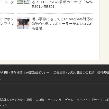
ミング
る！ ECLIPSEの最新カーナビ「AVN-
RS01／RBS01」
 イヤホン
暑い季節にもってこい MagSafe対応の
サンワサプ
2WAY仕様スマホクーラーがエレコムか
ら登場
の利用・著作権等
外部送信ポリシー
広告出稿・お取り組みのご相談・情報掲載
せ
.5次元ミュージカル
演劇
ニコ動
本・マンガ
ゲーム
イベント
アート
スポ
レジャー