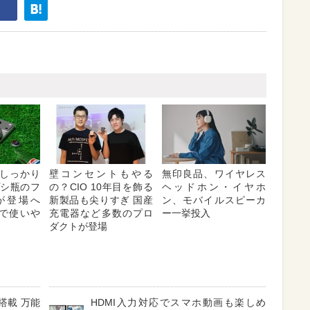
しっかり
壁コンセントもやる
無印良品、ワイヤレス
プシ瓶のフ
の？CIO 10年目を飾る
ヘッドホン・イヤホ
が登場へ
新製品も尖りすぎ 国産
ン、モバイルスピーカ
対応で使いや
充電器など多数のプロ
ー一挙投入
ダクトが登場
搭載 万能
HDMI入力対応でスマホ動画も楽しめ