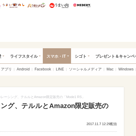
総研 ディズニー特集
mimot.
うまいめし
うまいパン
うまい肉
Medery.
ぴあ総研（うれぴあ）
愛
ライフスタイル
スマホ・IT
シゴト
プレゼント＆キャンペ
アプリ
Android
Facebook
LINE
ソーシャルメディア
Mac
Windows
×レーシング、テルルとAmazon限定販売の「Mode1 RS」
シング、テルルとAmazon限定販売の
2017.11.7 12:29配信