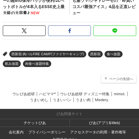
西新宿 肉バルFIRE CAMP(ファイヤーキャンプ)
西新宿
食べ放題
>
飲み放題
肉食べ放題特集
ページの先頭へ
ウレぴあ総研
|
ハピママ*
|
ウレぴあ総研 ディズニー特集
|
mimot.
|
うまいめし
|
うまいパン
|
うまい肉
|
Medery.
ぴあ関連サイト
チケットぴあ
ぴあ(アプリ&Web)
会社案内
プライバシーポリシー
アクセスデータの利用・著作権等