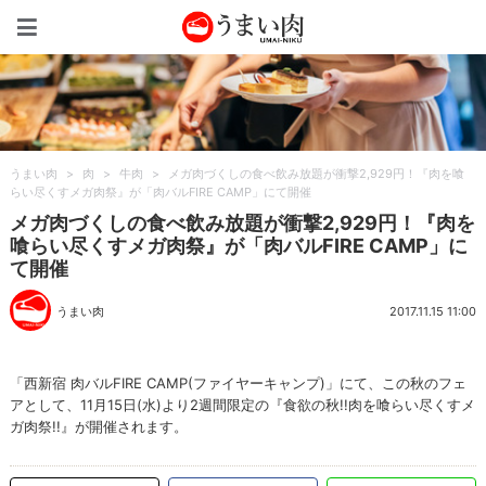
うまい肉
うまい肉
>
肉
>
牛肉
>
メガ肉づくしの食べ飲み放題が衝撃2,929円！『肉を喰
らい尽くすメガ肉祭』が「肉バルFIRE CAMP」にて開催
メガ肉づくしの食べ飲み放題が衝撃2,929円！『肉を
喰らい尽くすメガ肉祭』が「肉バルFIRE CAMP」に
て開催
うまい肉
2017.11.15 11:00
「西新宿 肉バルFIRE CAMP(ファイヤーキャンプ)」にて、この秋のフェ
アとして、11月15日(水)より2週間限定の『食欲の秋!!肉を喰らい尽くすメ
ガ肉祭!!』が開催されます。