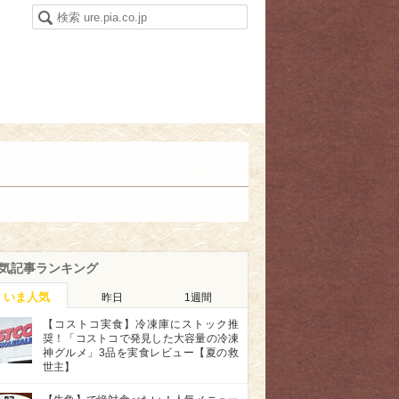
気記事ランキング
いま人気
昨日
1週間
【コストコ実食】冷凍庫にストック推
奨！「コストコで発見した大容量の冷凍
神グルメ」3品を実食レビュー【夏の救
世主】