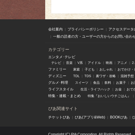
会社案内
プライバシーポリシー
アクセスデータ
一般の読者の方・ユーザーの方からのお問い合わ
カテゴリー
エンタメ･テレビ
テレビ
音楽
V系
アイドル
映画
アニメ
2
ファミリー
家庭
子ども
おしゃれ
おでかけ・
ディズニー
TDL
TDS
裏ワザ・攻略
混雑予想
グルメ･料理
スイーツ
食品
飲料
お菓子
お
ライフスタイル
生活・ライフハック
お金
おで
特集
・
連載
・
まとめ
特集『おいしいウチごはん』
ぴあ関連サイト
チケットぴあ
ぴあ(アプリ&Web)
BOOKぴあ
Copyright (C) PIA Corporation. All Rights Reserved.