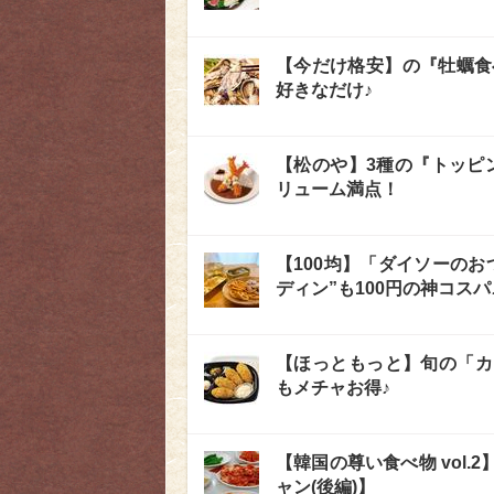
【今だけ格安】の『牡蠣食
好きなだけ♪
【松のや】3種の『トッピ
リューム満点！
【100均】「ダイソーの
ディン”も100円の神コスパ
【ほっともっと】旬の「カ
もメチャお得♪
【韓国の尊い食べ物 vol
ャン(後編)】