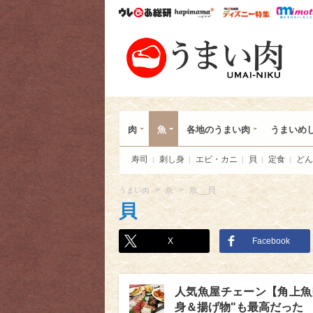
ウレぴあ総研
ハピママ*
ウレぴあ
うま
肉
魚
各地のうまい肉
うまいめ
寿司
刺し身
エビ・カニ
貝
定食
どん
>
>
魚__貝
うまい肉
魚
貝
X
Facebook
人気魚屋チェーン【角上魚
身＆揚げ物"も最高だった