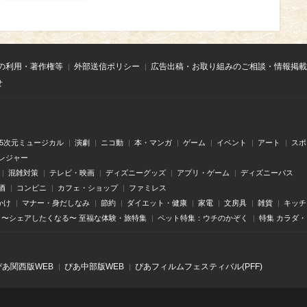
の利用・著作権等
外部送信ポリシー
広告出稿・お取り組みのご相談・情報掲載
せ
.5次元ミュージカル
演劇
ニコ動
本・マンガ
ゲーム
イベント
アート
スポ
レジャー
混雑対策
テレビ・映画
ディズニーグッズ
アプリ・ゲーム
ディズニーパス
酒
コンビニ
カフェ・ショップ
ファミレス
かけ
マナー・身だしなみ
節約
ダイエット・健康
家電
文房具
雑貨
キッチ
〜シェアしたくなる〜 至福な体験・旅特集
ペット特集：ウチのかぞく
特集 カラダ
ぴあ関⻄版WEB
ぴあ中部版WEB
ぴあフィルムフェスティバル(PFF)