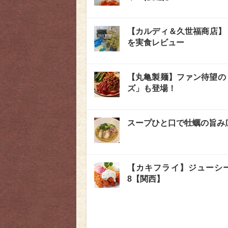
【カルディ＆久世福商店】
を実食レビュー
【丸亀製麺】ファン待望の
ズ」も登場！
スープひと口で牡蠣の旨み
【カキフライ】ジューシー
8【関西】