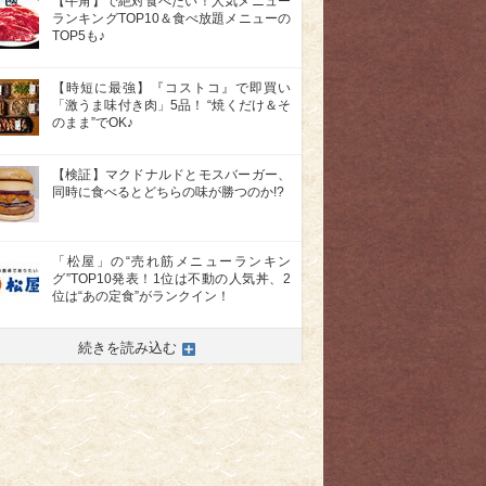
【牛角】で絶対食べたい！人気メニュー
ランキングTOP10＆食べ放題メニューの
TOP5も♪
【時短に最強】『コストコ』で即買い
「激うま味付き肉」5品！ “焼くだけ＆そ
のまま”でOK♪
【検証】マクドナルドとモスバーガー、
同時に食べるとどちらの味が勝つのか!?
「松屋」の“売れ筋メニューランキン
グ”TOP10発表！1位は不動の人気丼、2
位は“あの定食”がランクイン！
続きを読み込む