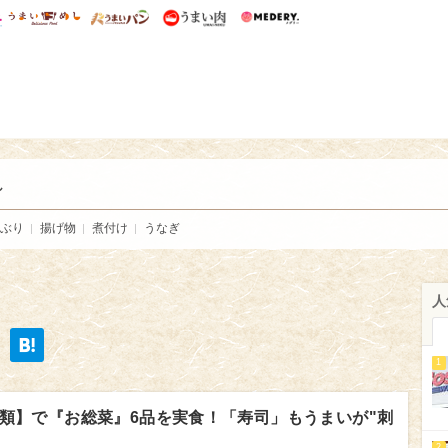
総研 ディズニー特集
mimot.
うまいめし
うまいパン
うまい肉
Medery.
い肉
し
ぶり
揚げ物
煮付け
うなぎ
人
1
類】で『お総菜』6品を実食！「寿司」もうまいが"刺
2