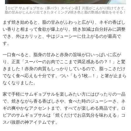
【ロピア サムギョプサル（豚バラ）スペイン産】片面がこんがり焼けてきて、
脂の甘みがじんわり出てきたタイミング♪焼き色と脂の艶感が食欲をそそる！
まず焼き始めると、脂の甘みがふわっと広がり、ネギの香ばし
い香りと相まって食欲が爆上がり。焼き加減は自分好みに調整
でき、外はカリッと、中はジューシーに仕上がるのが最高で
す。
一口食べると、脂身の甘みと赤身の旨味が口いっぱいに広が
り、正直「スーパーのお肉でここまで満足感あるの？！」と驚
きました！赤身の肉質もしっかりしているので、脂っこさだけ
でなく食べ応えも十分です。つい「もう1枚…！」と箸が止まら
なくなりました。
家で手軽にサムギョプサルを楽しみたい方にはぴったりの一品
で、焼きながら香る香ばしさや、食べた時のジューシーさ、ネ
ギの爽やかなアクセントまで、すべてが楽しめる商品です。ロ
ピアのサムギョプサルは「焼くだけでお店気分を味わえる」コ
スパ抜群の神アイテムです。