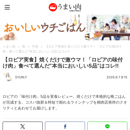
うまい肉
うまい肉
>
肉
>
牛肉
>
【ロピア実食】焼くだけで激ウマ！「ロピアの味付け
肉」食べて選んだ“本当においしい5品”はコレ!!
【ロピア実食】焼くだけで激ウマ！「ロピアの味付
け肉」食べて選んだ“本当においしい5品”はコレ!!
SYURI.F
2026.6.7 8:15
ロピアの「味付け肉」5品を実食レビュー。焼くだけで本格的な晩ごはん
が完成する、コスパ抜群＆時短で頼れるラインナップを精肉店発祥のクオ
リティとあわせてお届けします。