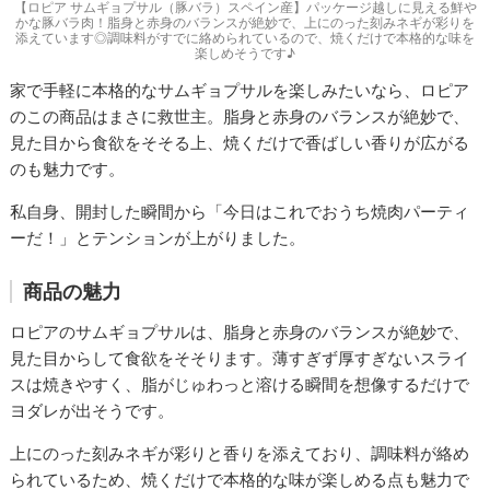
【ロピア サムギョプサル（豚バラ）スペイン産】パッケージ越しに見える鮮や
かな豚バラ肉！脂身と赤身のバランスが絶妙で、上にのった刻みネギが彩りを
添えています◎調味料がすでに絡められているので、焼くだけで本格的な味を
楽しめそうです♪
家で手軽に本格的なサムギョプサルを楽しみたいなら、ロピア
のこの商品はまさに救世主。脂身と赤身のバランスが絶妙で、
見た目から食欲をそそる上、焼くだけで香ばしい香りが広がる
のも魅力です。
私自身、開封した瞬間から「今日はこれでおうち焼肉パーティ
ーだ！」とテンションが上がりました。
商品の魅力
ロピアのサムギョプサルは、脂身と赤身のバランスが絶妙で、
見た目からして食欲をそそります。薄すぎず厚すぎないスライ
スは焼きやすく、脂がじゅわっと溶ける瞬間を想像するだけで
ヨダレが出そうです。
上にのった刻みネギが彩りと香りを添えており、調味料が絡め
られているため、焼くだけで本格的な味が楽しめる点も魅力で