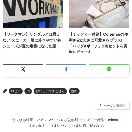
ロピア
肉
おいしいウチごはん
焼肉
>
ページの先頭へ
ウレぴあ総研
|
ハピママ*
|
ウレぴあ総研 ディズニー特集
|
mimot.
|
うまいめし
|
うまいパン
|
うまい肉
|
Medery.