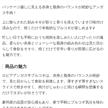
パッケージ越しに見える赤身と脂身のバランスが絶妙なアンガ
ス牛肉！
上に散らされた刻みネギが彩りと香りを添えています◎味付け
済みなので、焼くだけで本格的なプルコギが楽しめます♪
忙しい日でも手軽におうち焼肉を楽しみたい人にぴったりの逸
品。柔らかい赤身とジューシーな脂身の組み合わせは見た目か
らして食欲をそそり、焼くだけで甘辛い香りが部屋に広がるの
も魅力です。
商品の魅力
ロピアアンガス牛プルコギは、赤身と脂身のバランスが絶妙
で、見た目からして食欲を刺激します。薄すぎず厚すぎないス
ライスで焼きやすく、肉汁がじゅわっと溶ける瞬間を想像する
だけでヨダレが出そうです。
豪州産の品質の安心感もあり、家で手軽にプルコギ気分を味わ
えるのは大きなポイントですね。