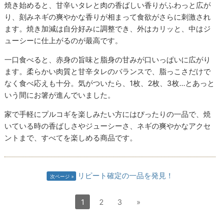
焼き始めると、甘辛いタレと肉の香ばしい香りがふわっと広が
り、刻みネギの爽やかな香りが相まって食欲がさらに刺激され
ます。焼き加減は自分好みに調整でき、外はカリッと、中はジ
ューシーに仕上がるのが最高です。
一口食べると、赤身の旨味と脂身の甘みが口いっぱいに広がり
ます。柔らかい肉質と甘辛タレのバランスで、脂っこさだけで
なく食べ応えも十分。気がついたら、1枚、2枚、3枚…とあっと
いう間にお箸が進んでいました。
家で手軽にプルコギを楽しみたい方にはぴったりの一品で、焼
いている時の香ばしさやジューシーさ、ネギの爽やかなアクセ
ントまで、すべてを楽しめる商品です。
リピート確定の一品を発見！
次ページ
1
2
3
»