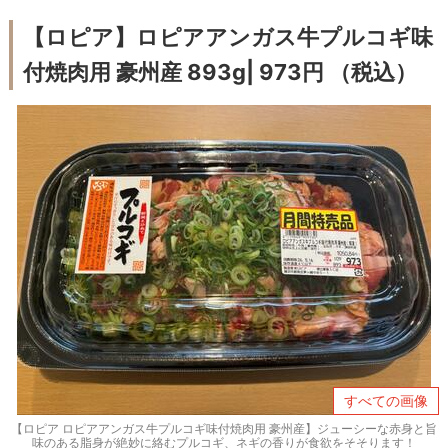
【ロピア】ロピアアンガス牛プルコギ味
付焼肉用 豪州産 893g| 973円 （税込）
すべての画像
【ロピア ロピアアンガス牛プルコギ味付焼肉用 豪州産】ジューシーな赤身と旨
味のある脂身が絶妙に絡むプルコギ、ネギの香りが食欲をそそります！