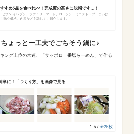
すすめ5品を食べ比べ！完成度の高さに脱帽です…！
、セブン-イレブン、ファミリーマート、ローソン、ミニストップ、まいば
べ！味や価格、内容などを詳しくご紹介します。
にちょっと一工夫でごちそう鍋に♪
キング上位の常連、「サッポロ一番塩らーめん」で作る
簡単に！「つくり方」を画像で見る
1-5 /
全25枚