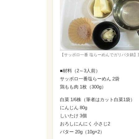
【サッポロ一番 塩らーめんでガリバタ鍋
■材料（2～3人前）
サッポロ一番塩らーめん 2袋
鶏もも肉 1枚（300g）
白菜 1/6株（筆者はカット白菜1袋）
にんじん 80g
しいたけ 3個
おろしにんにく 小さじ2
バター 20g（10g×2）