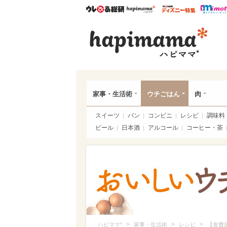
ウレぴあ総研
ハピママ*
ウレぴあ
ハピ
家事・生活術
ウチごはん
肉
スイーツ
パン
コンビニ
レシピ
調味料
ビール
日本酒
アルコール
コーヒー・茶
>
>
>
ハピママ*
家事・生活術
レシピ
【食費