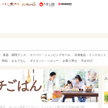
総研 ディズニー特集
mimot.
うまいめし
うまいパン
うまい肉
Medery.
ママ*
食器・調理グッズ
スーパー・ショッピングモール
冷凍食品・インスタント
時短
おもてなし
ダイエット・ヘルシー
お取り寄せ
手みやげ
人
1
節約】「めっちゃ簡単でウマい！」インスタント麺で作る“至福の鍋”3選♪