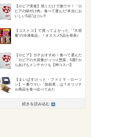
【ロピア実食】焼くだけで激ウマ！「ロ
ピアの味付け肉」食べて選んだ“本当にお
いしい5品”はコレ!!
【コストコ】で買ってよかった「“大容
量”の冷凍食品」！オススメ5品を発表♪
【ロピア】ガチおすすめ！食べて選んだ
「ロピアの大容量がっつり惣菜」5選!! か
らあげもメンチカツも【神コスパ】
【まいばすけっと・ファミマ・ローソ
ン】一番ウマい「筑前煮」は？オリジナ
ル商品を食べ比べてみた
続きを読み込む