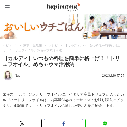
ハピママ*
ハピママ*
>
家事・生活術
>
レシピ
>
【カルディ】いつもの料理を簡単に格上
げ！「トリュフオイル」めちゃウマ活用法
【カルディ】いつもの料理を簡単に格上げ！「トリ
ュフオイル」めちゃウマ活用法
Nagi
2023.1.10 17:57
エキストラバージンオリーブオイルに、イタリア産黒トリュフが入ったカ
ルディのトリュフオイルは、内容量36gのミニサイズでお試し購入にピッ
タリ。本記事では、トリュフオイルの新しい使い方をご紹介します。