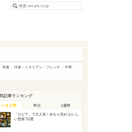
和食
洋食・イタリアン・フレンチ
中華
気記事ランキング
いま人気
昨日
1週間
「ロピア」で大人気！めちゃ売れ“おいし
い惣菜”10選