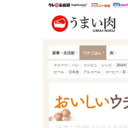
ウレぴあ総研
ハピママ*
ウレぴあ
うま
家事・生活術
ウチごはん
肉
スイーツ
パン
コンビニ
レシピ
調味料
ビール
日本酒
アルコール
コーヒー・茶
>
>
>
うまい肉
ウチごはん
レシピ
【シェフの