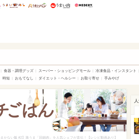
総研 ディズニー特集
mimot.
うまいめし
うまいパン
うまい肉
Medery.
い肉
食器・調理グッズ
スーパー・ショッピングモール
冷凍食品・インスタント
時短
おもてなし
ダイエット・ヘルシー
お取り寄せ
手みやげ
人
1
まかない飯 #2】激うま「回鍋肉」を人気シェフが直伝！【レシピ動画あり】