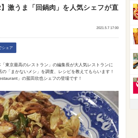
#2】激うま「回鍋肉」を人気シェフが直
2
2021.5.7 17:00
3
kでシェア
4
本「東京最高のレストラン」の編集長が大人気レストランに
店の「まかないメシ」を調査、レシピを教えてもらいます！
 Restaurant」の菰田欣也シェフの登場です！
5