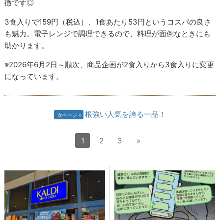
徴です◎
3食入りで159円（税込）、1食あたり53円というコスパの良さ
も魅力。電子レンジで調理できるので、料理が面倒なときにも
助かります。
※2026年6月2日～順次、商品企画が2食入りから3食入りに変更
になっています。
根強い人気を誇る一品！
次ページ
1
2
3
»