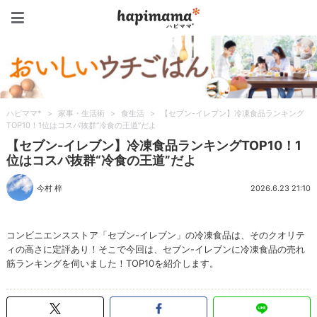
ハピママ*
ハピママ*
>
家事・生活術
>
食生活
>
【セブン-イレブン】冷凍食品ランキング
TOP10！1位はコスパ抜群“冷食の王道”だよ
【セブン-イレブン】冷凍食品ランキングTOP10！1
位はコスパ抜群“冷食の王道”だよ
今村 梓
2026.6.23 21:10
コンビニエンスストア「セブン-イレブン」の冷凍食品は、そのクオリテ
ィの高さに定評あり！そこで今回は、セブン-イレブンに冷凍食品の売れ
筋ランキングを伺いました！TOP10を紹介します。