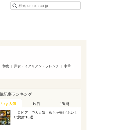
和食
洋食・イタリアン・フレンチ
中華
気記事ランキング
いま人気
昨日
1週間
「ロピア」で大人気！めちゃ売れ“おいし
い惣菜”10選