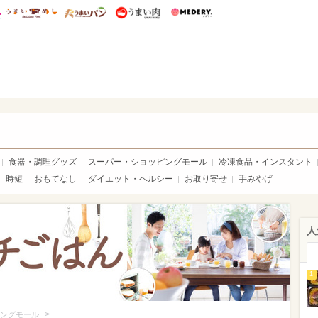
総研 ディズニー特集
mimot.
うまいめし
うまいパン
うまい肉
Medery.
いめし
食器・調理グッズ
スーパー・ショッピングモール
冷凍食品・インスタント
時短
おもてなし
ダイエット・ヘルシー
お取り寄せ
手みやげ
人
1
>
ングモール