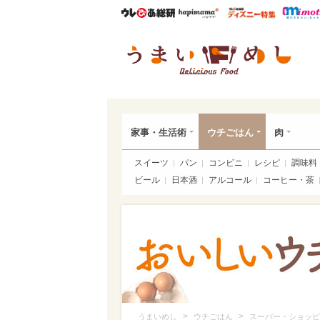
ウレぴあ総研
ハピママ*
ウレぴあ
うま
家事・生活術
ウチごはん
肉
スイーツ
パン
コンビニ
レシピ
調味料
ビール
日本酒
アルコール
コーヒー・茶
>
>
うまいめし
ウチごはん
スーパー・ショッピ