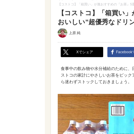
【コストコ】「箱買い」が激おすすめの『お茶』5選
【コストコ】「箱買い」
おいしい”超優秀なドリ
上原 純
Xでシェア
Faceboo
食事中の飲み物や水分補給のために、
ストコの家計にやさしいお茶をピック
ら迷わずストックしておきましょう。