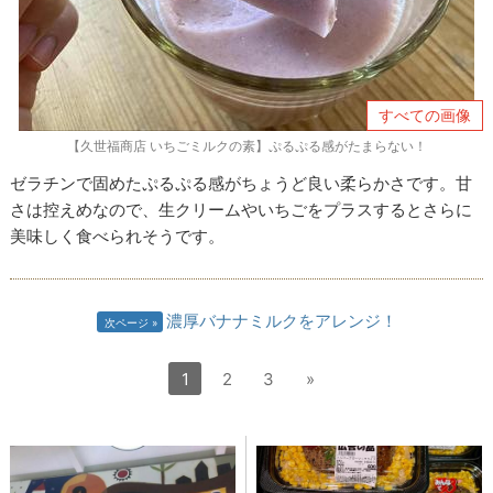
すべての画像
【久世福商店 いちごミルクの素】ぷるぷる感がたまらない！
ゼラチンで固めたぷるぷる感がちょうど良い柔らかさです。甘
さは控えめなので、生クリームやいちごをプラスするとさらに
美味しく食べられそうです。
濃厚バナナミルクをアレンジ！
次ページ
1
2
3
»