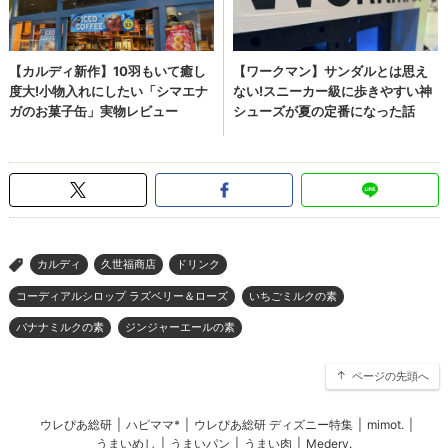
カルディ
久世福商店
ドリンク
>
コーディアルシロップ ラズベリー＆ローズ
いちごミルクの素
バナナミルクの素
ジンジャーエールの素
ページの先頭へ
ウレぴあ総研
|
ハピママ*
|
ウレぴあ総研 ディズニー特集
|
mimot.
|
うまいめし
|
うまいパン
|
うまい肉
|
Medery.