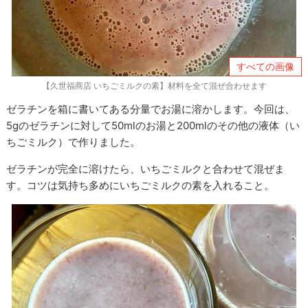
すべての画像
【久世福商店 いちごミルクの素】材料を全て混ぜ合わせます
ゼラチンを箱に書いてある分量でお湯に溶かします。今回は、
5gのゼラチンに対して50mlのお湯と200mlのその他の液体（い
ちごミルク）で作りました。
ゼラチンが完全に溶けたら、いちごミルクと合わせて混ぜま
す。コツは気持ち多めにいちごミルクの素を入れること。