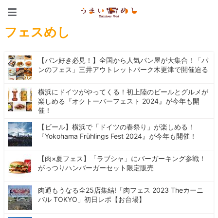
うまいめし
フェスめし
【パン好き必見！】全国から人気パン屋が大集合！「パ
ンのフェス」三井アウトレットパーク木更津で開催迫る
横浜にドイツがやってくる！初上陸のビールとグルメが
楽しめる『オクトーバーフェスト 2024』が今年も開
催！
【ビール】横浜で「ドイツの春祭り」が楽しめる！
『Yokohama Frühlings Fest 2024』が今年も開催！
【肉×夏フェス】「ラブシャ」にバーガーキング参戦！
がっつりハンバーガーセット限定販売
肉通もうなる全25店集結!「肉フェス 2023 Theカーニ
バル TOKYO」初日レポ【お台場】