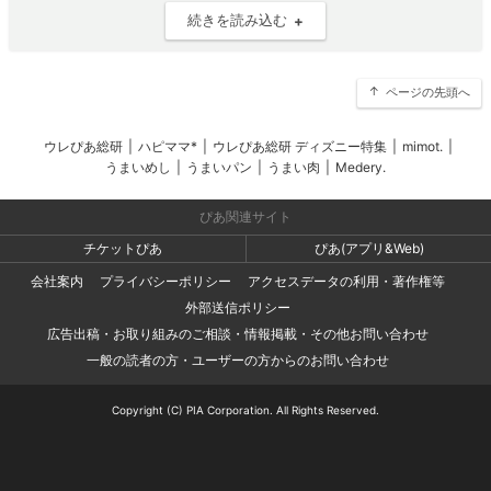
続きを読み込む
ページの先頭へ
ウレぴあ総研
|
ハピママ*
|
ウレぴあ総研 ディズニー特集
|
mimot.
|
うまいめし
|
うまいパン
|
うまい肉
|
Medery.
ぴあ関連サイト
チケットぴあ
ぴあ(アプリ&Web)
会社案内
プライバシーポリシー
アクセスデータの利用・著作権等
外部送信ポリシー
広告出稿・お取り組みのご相談・情報掲載・その他お問い合わせ
一般の読者の方・ユーザーの方からのお問い合わせ
Copyright (C) PIA Corporation. All Rights Reserved.