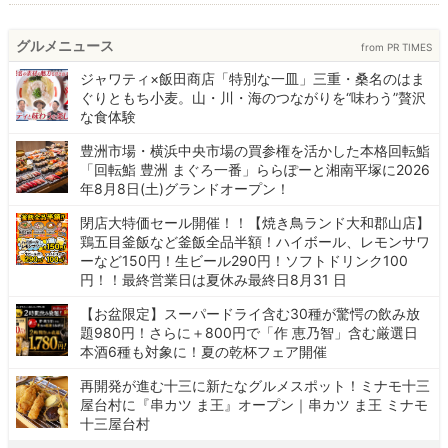
グルメニュース
from PR TIMES
ジャワティ×飯田商店「特別な一皿」三重・桑名のはま
ぐりともち小麦。山・川・海のつながりを“味わう”贅沢
な食体験
豊洲市場・横浜中央市場の買参権を活かした本格回転鮨
「回転鮨 豊洲 まぐろ一番」ららぽーと湘南平塚に2026
年8月8日(土)グランドオープン！
閉店大特価セール開催！！【焼き鳥ランド大和郡山店】
鶏五目釜飯など釜飯全品半額！ハイボール、レモンサワ
ーなど150円！生ビール290円！ソフトドリンク100
円！！最終営業日は夏休み最終日8月31 日
【お盆限定】スーパードライ含む30種が驚愕の飲み放
題980円！さらに＋800円で「作 恵乃智」含む厳選日
本酒6種も対象に！夏の乾杯フェア開催
再開発が進む十三に新たなグルメスポット！ミナモ十三
屋台村に『串カツ ま王』オープン｜串カツ ま王 ミナモ
十三屋台村