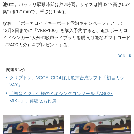
池6本。バッテリ駆動時間は約7時間。サイズは幅821×高さ65×
奥行き121mmで、重さは1.5kg。
なお、「ボーカロイドキーボード予約キャンペーン」として、
12月8日までに「VKB-100」を購入予約すると、追加ボーカロ
イドシンガー1人分の歌声ライブラリを購入可能なギフトコード
（2400円分）をプレゼントする。
BCN＋R
関連リンク
クリプトン、VOCALOID4採用歌声合成ソフト「初音ミク
V4X」
「初音ミク」仕様のミキシングコンソール「AG03-
MIKU」、体験版も付属