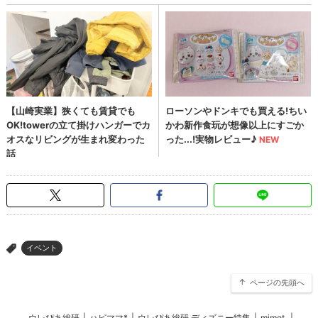
イベント
>
ページの先頭へ
ウレぴあ総研
|
ハピママ*
|
ウレぴあ総研 ディズニー特集
|
mimot.
|