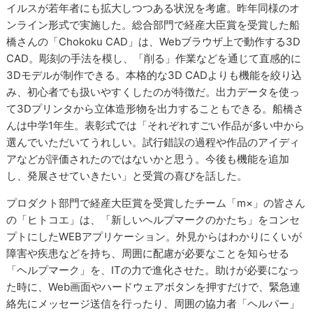
イルスが若年者にも拡大しつつある状況を考慮。昨年同様のオ
ンライン形式で実施した。総合部門で経産大臣賞を受賞した船
橋さんの「Chokoku CAD」は、Webブラウザ上で動作する3D
CAD。彫刻の手法を模し、「削る」作業などを通じて直感的に
3Dモデルが制作できる。本格的な3D CADよりも機能を絞り込
み、初心者でも扱いやすくしたのが特徴だ。出力データを使っ
て3Dプリンタから立体造形物を出力することもできる。船橋さ
んは中学1年生。表彰式では「それぞれすごい作品が多い中から
選んでいただいてうれしい。試行錯誤の過程や作品のアイディ
アなどが評価されたのではないかと思う。今後も機能を追加
し、発展させていきたい」と受賞の喜びを話した。
プロダクト部門で経産大臣賞を受賞したチーム「m×」の皆さん
の「ヒトコエ」は、「新しいヘルプマークのかたち」をコンセ
プトにしたWEBアプリケーション。外見からはわかりにくいが
障害や疾患などを持ち、周囲に配慮が必要なことを知らせる
「ヘルプマーク」を、ITの力で進化させた。助けが必要になっ
た時に、Web画面やハードウェアボタンを押すだけで、緊急連
絡先にメッセージ送信を行ったり、周囲の協力者「ヘルパー」