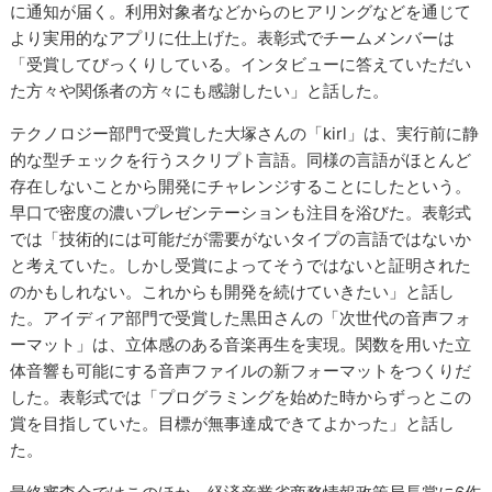
に通知が届く。利用対象者などからのヒアリングなどを通じて
より実用的なアプリに仕上げた。表彰式でチームメンバーは
「受賞してびっくりしている。インタビューに答えていただい
た方々や関係者の方々にも感謝したい」と話した。
テクノロジー部門で受賞した大塚さんの「kirl」は、実行前に静
的な型チェックを行うスクリプト言語。同様の言語がほとんど
存在しないことから開発にチャレンジすることにしたという。
早口で密度の濃いプレゼンテーションも注目を浴びた。表彰式
では「技術的には可能だが需要がないタイプの言語ではないか
と考えていた。しかし受賞によってそうではないと証明された
のかもしれない。これからも開発を続けていきたい」と話し
た。アイディア部門で受賞した黒田さんの「次世代の音声フォ
ーマット」は、立体感のある音楽再生を実現。関数を用いた立
体音響も可能にする音声ファイルの新フォーマットをつくりだ
した。表彰式では「プログラミングを始めた時からずっとこの
賞を目指していた。目標が無事達成できてよかった」と話し
た。