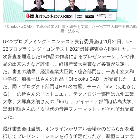
「Chokoku CAD」で経済産業大臣賞・総合を受賞した一宮市立大和中学校の船
橋一汰さん
U-22プログラミング・コンテスト実行委員会は11月21日、U-
22プログラミング・コンテスト2021最終審査会を開催した。一
次審査を通過した16作品の作者によるプレゼンテーションや作
品の出来栄えなど評価し、経済産業大臣賞など各賞が決定し
た。審査の結果、経済産業大臣賞・総合部門は、一宮市立大和
中学校、船橋一汰さんの作品「Chokoku CAD」が受賞した。ま
た、同・プロダクト部門はHAL名古屋、チーム「m×（えむかけ
る）」の皆さんの「ヒトコエ」、テクノロジー部門は九州工業
大学、大塚真太朗さんの「kirl」、アイディア部門は広島大学、
黒田和暉さんの「次世代の音声フォーマット」がそれぞれ受賞
した。
最終審査会は当初、オンラインかリアル会場かのどちらかを選
択してプレゼンテーションを行う予定だったが、新型コロナウ