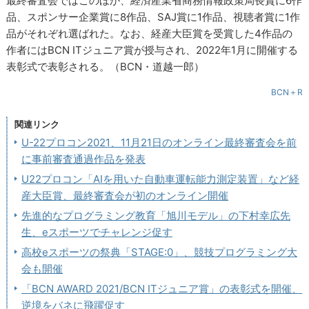
最終審査会ではこのほか、経済産業省商務情報政策局長賞に6作
品、スポンサー企業賞に8作品、SAJ賞に1作品、視聴者賞に1作
品がそれぞれ選ばれた。なお、経産大臣賞を受賞した4作品の
作者にはBCN ITジュニア賞が授与され、2022年1月に開催する
表彰式で表彰される。（BCN・道越一郎）
BCN＋R
関連リンク
U-22プロコン2021、11月21日のオンライン最終審査会を前
に事前審査通過作品を発表
U22プロコン「AIを用いた自動車運転能力測定装置」など経
産大臣賞、最終審査会が初のオンライン開催
先進的なプログラミング教育「旭川モデル」の下村幸広先
生、eスポーツでチャレンジ促す
高校eスポーツの祭典「STAGE:0」、競技プログラミング大
会も開催
「BCN AWARD 2021/BCN ITジュニア賞」の表彰式を開催、
逆境をバネに飛躍促す