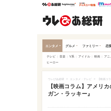
ウレぴあ総研
ハピママ*
ウレぴあ
ウレ
エンタメ
グルメ
ファミリー
恋
テレビ
音楽
V系
アイドル
映画
アニ
ヒーロー
>
>
ウレぴあ総研
エンタメ・テレビ
【映画コラ
【映画コラム】アメリカ
ガン・ラッキー』