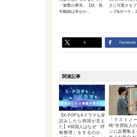
X
Facebook
関連記事
【K-POPもKドラマも深
「ラストノー
読みしたら韓国が見え
晴”寺西拓人
た】#韓国人はなぜ「呼
ンに反響集ま
称整理」をするのか、