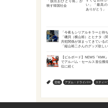
すぐな告白が
「脱出おひとり島」が
い」「最高の
映す韓国社会
ありがとう」
「今夜もシリアルキラーと待
「磯貝（横山裕）とヒナタ（
共犯関係が深まってきている
「縦山裕二さんのグッズ欲し
【ビルボード】NEWS『KMK』
でアルバム・セールス首位獲得
位に続く
>
芸能
アダム・ドライバー
スティー