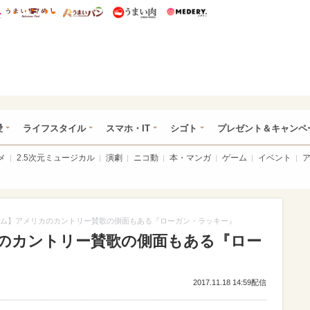
総研 ディズニー特集
mimot.
うまいめし
うまいパン
うまい肉
Medery.
ぴあ総研（うれぴあ）
愛
ライフスタイル
スマホ・IT
シゴト
プレゼント＆キャンペ
メ
2.5次元ミュージカル
演劇
ニコ動
本・マンガ
ゲーム
イベント
ム】アメリカのカントリー賛歌の側面もある『ローガン・ラッキー』
のカントリー賛歌の側面もある『ロー
2017.11.18 14:59配信