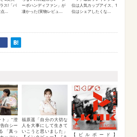
ト」“澄
福原遥「自分の大切な
の告白シー
人を大事にして生きて
る 「真っ
いこうと思いました」
【ビルボード】