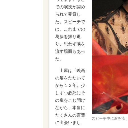
での演技が認め
られて受賞し
た。スピーチで
は、これまでの
葛藤を振り返
り、思わず涙を
流す場面もあっ
た。
土屋は「映画
の扉をたたいて
から１２年。少
しずつ必死にそ
の扉をこじ開け
ながら、本当に
たくさんの言葉
スピーチ中に涙を流
に出会いまし