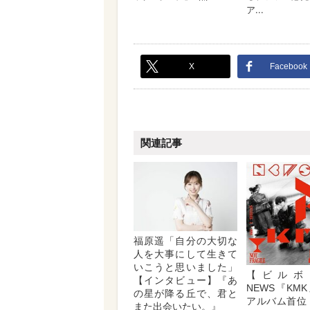
X
Facebook
関連記事
福原遥「自分の大切な
人を大事にして生きて
いこうと思いました」
【ビルボ
【インタビュー】『あ
NEWS『KM
の星が降る丘で、君と
アルバム首位
また出会いたい。』