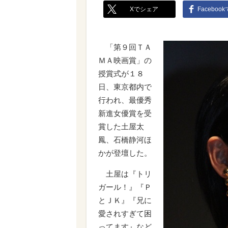
Xでシェア
Faceboo
「第９回ＴＡ
ＭＡ映画賞」の
授賞式が１８
日、東京都内で
行われ、最優秀
新進女優賞を受
賞した土屋太
鳳、石橋静河ほ
かが登壇した。
土屋は『トリ
ガール！』『Ｐ
とＪＫ』『兄に
愛されすぎて困
ってます』など