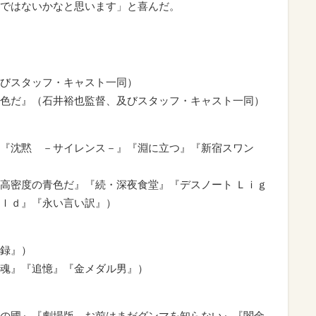
ではないかなと思います」と喜んだ。
びスタッフ・キャスト一同）
色だ』（石井裕也監督、及びスタッフ・キャスト一同）
『沈黙 －サイレンス－』『淵に立つ』『新宿スワン
高密度の青色だ』『続・深夜食堂』『デスノート Ｌｉｇ
ｌｄ』『永い言い訳』）
録』）
魂』『追憶』『金メダル男』）
の國』『劇場版 お前はまだグンマを知らない』『闇金