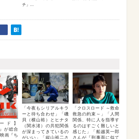
「今夜もシリアルキラ
「クロスロード ～救命
ーと待ち合わせ」「磯
救急の約束～」「人間
貝（横山裕）とヒナタ
関係、特に人を指導す
ード】
（関水渚）の共犯関係
るのはすごく難しいと
K』が総合
が深まってきているの
感じた」「船越英一郎
 映画『ち
がいい」「縦山裕二さ
さんが『刑事面に似て