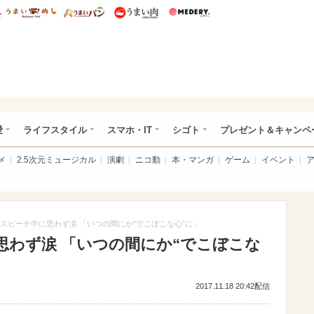
総研 ディズニー特集
mimot.
うまいめし
うまいパン
うまい肉
Medery.
ぴあ総研（うれぴあ）
愛
ライフスタイル
スマホ・IT
シゴト
プレゼント＆キャンペ
メ
2.5次元ミュージカル
演劇
ニコ動
本・マンガ
ゲーム
イベント
スピーチ中に思わず涙 「いつの間にか“でこぼこな心”に」
思わず涙 「いつの間にか“でこぼこな
2017.11.18 20:42配信