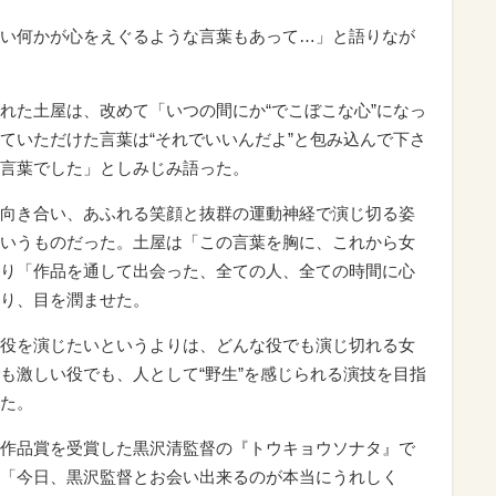
い何かが心をえぐるような言葉もあって…」と語りなが
た土屋は、改めて「いつの間にか“でこぼこな心”になっ
ていただけた言葉は“それでいいんだよ”と包み込んで下さ
言葉でした」としみじみ語った。
向き合い、あふれる笑顔と抜群の運動神経で演じ切る姿
いうものだった。土屋は「この言葉を胸に、これから女
り「作品を通して出会った、全ての人、全ての時間に心
り、目を潤ませた。
役を演じたいというよりは、どんな役でも演じ切れる女
も激しい役でも、人として“野生”を感じられる演技を目指
た。
作品賞を受賞した黒沢清監督の『トウキョウソナタ』で
「今日、黒沢監督とお会い出来るのが本当にうれしく