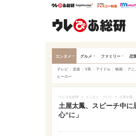
ウレぴあ総研
ハピママ*
ウレぴあ
ウレ
エンタメ
グルメ
ファミリー
恋
テレビ
音楽
V系
アイドル
映画
アニ
ヒーロー
>
>
ウレぴあ総研
エンタメ・テレビ
土屋太鳳、
土屋太鳳、スピーチ中に
心”に」