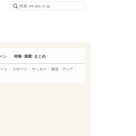
ーン
特集･連載･まとめ
アート
スポーツ
サッカー
韓流・アジア