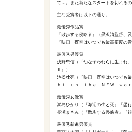
て…。また新たなスタートを切れるの
主な受賞者は以下の通り。
最優秀作品賞
『散歩する侵略者』（黒沢清監督、及
『映画 夜空はいつでも最高密度の青
最優秀男優賞
浅野忠信（『幼な子われらに生まれ』
Ⅱ』）
池松壮亮（『映画 夜空はいつでも最
ｈｔ ｕｐ ｔｈｅ ＮＥＷ ｗｏｒ
最優秀女優賞
満島ひかり（『海辺の生と死』『愚行
長澤まさみ（『散歩する侵略者』『銀
最優秀新進男優賞
間宮祥太朗（『トリガール！』『帝一