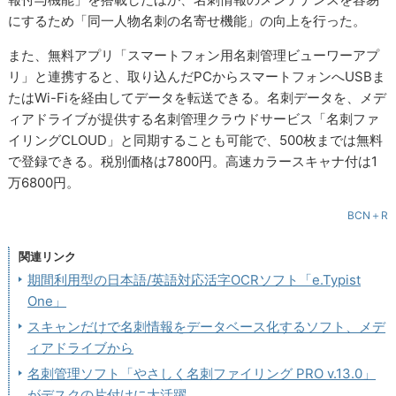
にするため「同一人物名刺の名寄せ機能」の向上を行った。
また、無料アプリ「スマートフォン用名刺管理ビューワーアプ
リ」と連携すると、取り込んだPCからスマートフォンへUSBま
たはWi-Fiを経由してデータを転送できる。名刺データを、メデ
ィアドライブが提供する名刺管理クラウドサービス「名刺ファ
イリングCLOUD」と同期することも可能で、500枚までは無料
で登録できる。税別価格は7800円。高速カラースキャナ付は1
万6800円。
BCN＋R
関連リンク
期間利用型の日本語/英語対応活字OCRソフト「e.Typist
One」
スキャンだけで名刺情報をデータベース化するソフト、メデ
ィアドライブから
名刺管理ソフト「やさしく名刺ファイリング PRO v.13.0」
がデスクの片付けに大活躍