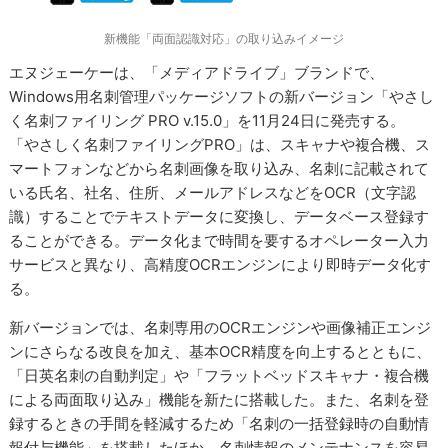
新機能「両面認識対応」の取り込みイメージ
エヌジェーケーは、「メディアドライブ」ブランドで、
Windows用名刺管理パッケージソフトの新バージョン「やさし
く名刺ファイリング PRO v.15.0」を11月24日に発売する。
「やさしく名刺ファイリングPRO」は、スキャナや複合機、ス
マートフォンなどから名刺画像を取り込み、名刺に記載されて
いる氏名、社名、住所、メールアドレスなどをOCR（文字認
識）することでテキストデータに変換し、データベース登録す
ることができる。データ化まで時間を要するオペレーター入力
サービスと異なり、高精度OCRエンジンにより即時データ化す
る。
新バージョンでは、名刺専用のOCRエンジンや画像補正エンジ
ンにさらなる改良を加え、基本OCR精度を向上するとともに、
「日英名刺の自動判定」や「フラットベッドスキャナ・複合機
による両面取り込み」機能を新たに搭載した。また、名刺を登
録するときの手間を軽減するため「名刺の一括登録時の自動情
報付与機能」を搭載したほか、名刺情報のメンテナンスを容易