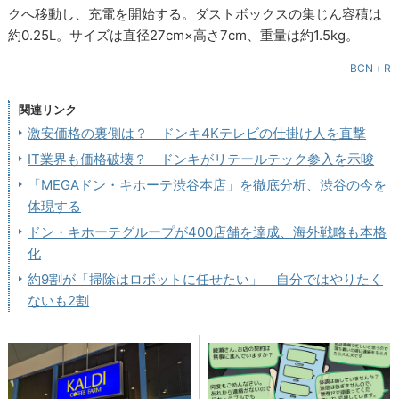
クへ移動し、充電を開始する。ダストボックスの集じん容積は
約0.25L。サイズは直径27cm×高さ7cm、重量は約1.5kg。
BCN＋R
関連リンク
激安価格の裏側は？ ドンキ4Kテレビの仕掛け人を直撃
IT業界も価格破壊？ ドンキがリテールテック参入を示唆
「MEGAドン・キホーテ渋谷本店」を徹底分析、渋谷の今を
体現する
ドン・キホーテグループが400店舗を達成、海外戦略も本格
化
約9割が「掃除はロボットに任せたい」 自分ではやりたく
ないも2割