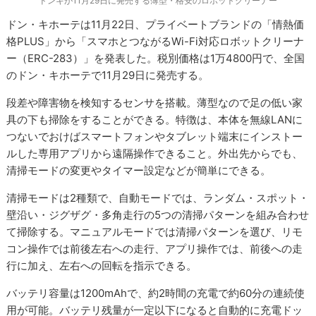
ドンキが11月29日に発売する薄型・格安のロボットクリーナー
ドン・キホーテは11月22日、プライベートブランドの「情熱価
格PLUS」から「スマホとつながるWi-Fi対応ロボットクリーナ
ー（ERC-283）」を発表した。税別価格は1万4800円で、全国
のドン・キホーテで11月29日に発売する。
段差や障害物を検知するセンサを搭載。薄型なので足の低い家
具の下も掃除をすることができる。特徴は、本体を無線LANに
つないでおけばスマートフォンやタブレット端末にインストー
ルした専用アプリから遠隔操作できること。外出先からでも、
清掃モードの変更やタイマー設定などが簡単にできる。
清掃モードは2種類で、自動モードでは、ランダム・スポット・
壁沿い・ジグザグ・多角走行の5つの清掃パターンを組み合わせ
て掃除する。マニュアルモードでは清掃パターンを選び、リモ
コン操作では前後左右への走行、アプリ操作では、前後への走
行に加え、左右への回転を指示できる。
バッテリ容量は1200mAhで、約2時間の充電で約60分の連続使
用が可能。バッテリ残量が一定以下になると自動的に充電ドッ