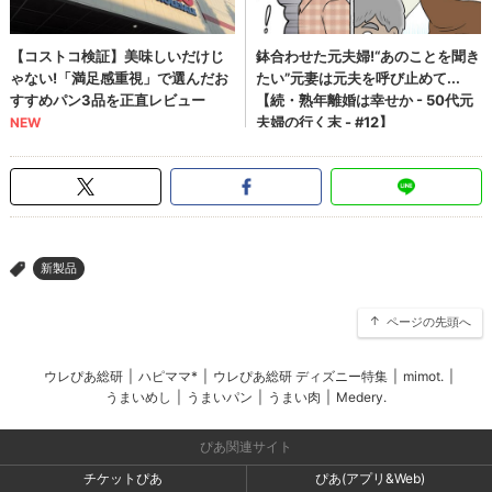
新製品
>
ページの先頭へ
ウレぴあ総研
|
ハピママ*
|
ウレぴあ総研 ディズニー特集
|
mimot.
|
うまいめし
|
うまいパン
|
うまい肉
|
Medery.
ぴあ関連サイト
チケットぴあ
ぴあ(アプリ&Web)