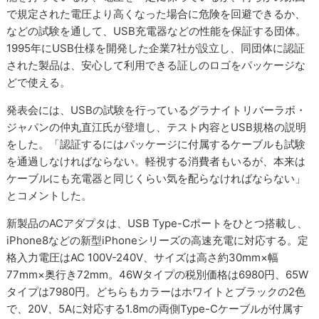
で規定された電圧より高くなった場合に危険を回避できるか、
などの試験を通して、USB充電器などの性能を保証する団体。
1995年にUSB仕様を開発した企業7社が設立し、同団体に認証
された製品は、安心して利用できる証しのロゴをパッケージな
どで使える。
発表会には、USBの試験を行っているグラナイトリバーラボ・
ジャパンの仲丸直江氏が登壇し、テスト内容とUSB規格の説明
をした。「認証するにはパッケージに付属するケーブルも試験
を通過しなければならない。軽視する消費者もいるが、本来は
ケーブルにも充電器と同じくらい気を配らなければならない」
とコメントした。
新製品のACアダプタは、USB Type-Cポートをひとつ搭載し、
iPhone8などの新型iPhoneシリーズの高速充電に対応する。定
格入力電圧はAC 100V-240V、サイズは高さ約30mm×幅
77mm×奥行き72mm。46Wタイプの税別価格は6980円、65W
タイプは7980円。どちらもカラーはホワイトとブラックの2色
で、20V、5Aに対応する1.8mの両側Type-Cケーブルが付属す