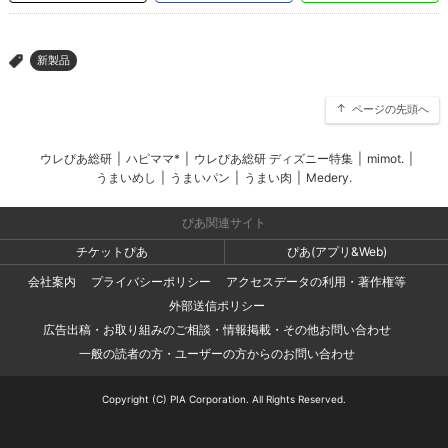
新製品
>
ページの先頭へ
ウレぴあ総研
|
ハピママ*
|
ウレぴあ総研 ディズニー特集
|
mimot.
|
うまいめし
|
うまいパン
|
うまい肉
|
Medery.
ぴあ関連サイト
チケットぴあ
ぴあ(アプリ&Web)
会社案内
プライバシーポリシー
アクセスデータの利用・著作権等
外部送信ポリシー
広告出稿・お取り組みのご相談・情報掲載・その他お問い合わせ
一般の読者の方・ユーザーの方からのお問い合わせ
Copyright (C) PIA Corporation. All Rights Reserved.