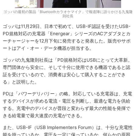
ゴッパの最初の製品「Bluetoothカラオケマイク」で報道陣に語りかける九鬼隆
則社長
ゴッパは11月29日、日本で初めて、USB-IF認証を受けたUSB-
PD規格対応の充電器「Energear」シリーズのACアダプタとカ
ーチャージャーを12月下旬に発売すると発表した。販売やサポ
ートはアイ・オー・データ機器が担当する。
ゴッパの九鬼隆則社長は「PD規格対応はUSBにとって大革新。
専門団体から安全に、そして十分に使用できる機器であると認
証を受けているので、消費者は安心して購入することができ
る」と説明した。
PDは「パワーデリバリー」の略。対応している充電器は、充電
するデバイスが求める電流・電圧を判断し、最適な電力を供給
する。充電中のデバイスが普段と変わらず最大の性能を発揮で
きる給電量で最大速度の充電ができる。
また、USB-IF（USB Implementers Forum）は、十分な充電性
能を持っているか、電圧を一定に保っているか、何らかの原因