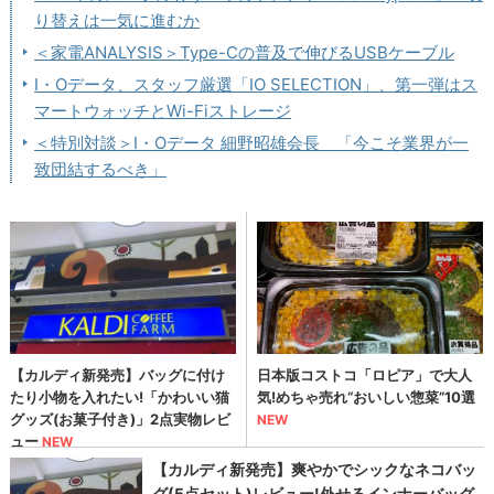
り替えは一気に進むか
＜家電ANALYSIS＞Type-Cの普及で伸びるUSBケーブル
I・Oデータ、スタッフ厳選「IO SELECTION」、第一弾はス
マートウォッチとWi-Fiストレージ
＜特別対談＞I・Oデータ 細野昭雄会長 「今こそ業界が一
致団結するべき」