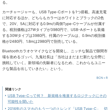
る。
カーチャージャーも、USB Type-Cポートを1つ搭載。高速充電
に対応するほか、どちらもカラーはホワイトとブラックの2色
で、20V、5Aに対応する0.9mの両側Type-Cケーブルが付属す
る。税別価格は27Wタイプが3980円で、USB-Aポートも装備
する30Wタイプは3980円。付属のケーブルは、0.9mの税別価
格が2480円、1.8mは2980円で別売している。
Bluetoothカラオケマイクなどを開発し、ニッチな製品で隙間市
場を攻めるゴッパ。九鬼社長は「当社はまだまだ新たな分野に
挑戦していく。新領域の先駆者になるため、これからもユニー
クな製品を出していきたい」という。
BCN＋R
関連リンク
USB Type-Cって何？ 新規格を推進するロジテックにその
可能性を聞いた
2016年のスマホのもう一つのトレンド「USB Type-C」 切