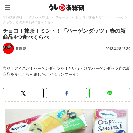
ウレぴあ総研（うれぴあ）
ウレぴあ総研
>
グルメ・料理
>
スイーツ
>
チョコ！抹茶！ミント！「ハーゲン
ダッツ」春の新商品4つ食べくらべ
チョコ！抹茶！ミント！「ハーゲンダッツ」春の新
商品4つ食べくらべ
篠崎 聡
2013.3.28 17:30
春だ！アイスだ！ハーゲンダッツだ！というわけでハーゲンダッツ春の新
商品を食べくらべました。どれもンマーイ！