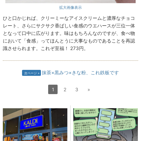
拡大画像表示
ひと口かじれば、クリーミーなアイスクリームと濃厚なチョコ
レート、さらにサクサク香ばしい食感のウエハースが三位一体
となって口中に広がります。味はもちろんなのですが、食べ物
において「食感」ってほんとうに大事なものであることを再認
識させられます。これぞ至福！ 273円。
抹茶×黒みつ×きな粉、これ鉄板です
次ページ
1
2
3
»