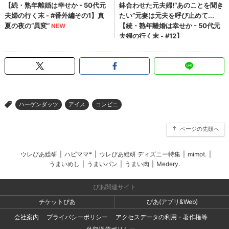
ハーゲンダッツ
アイス
コンビニ
>
ページの先頭へ
ウレぴあ総研
|
ハピママ*
|
ウレぴあ総研 ディズニー特集
|
mimot.
|
うまいめし
|
うまいパン
|
うまい肉
|
Medery.
ぴあ関連サイト
チケットぴあ
ぴあ(アプリ&Web)
会社案内
プライバシーポリシー
アクセスデータの利用・著作権等