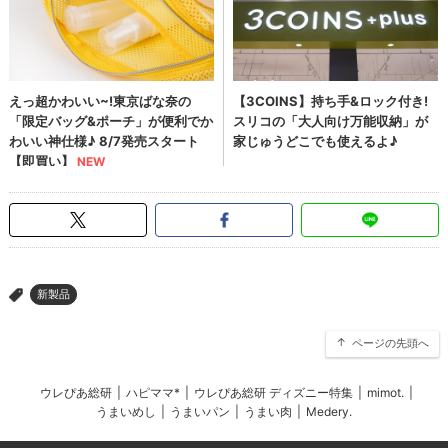
新製品
>
ページの先頭へ
ウレぴあ総研
|
ハピママ*
|
ウレぴあ総研 ディズニー特集
|
mimot.
|
うまいめし
|
うまいパン
|
うまい肉
|
Medery.