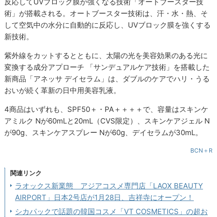
反応してUVブロック膜が強くなる技術「オートブースター技
術」が搭載される。オートブースター技術は、汗・水・熱、そ
して空気中の水分に自動的に反応し、UVブロック膜を強くする
新技術。
紫外線をカットするとともに、太陽の光を美容効果のある光に
変換する成分アプローチ 「サンデュアルケア技術」を搭載した
新商品「アネッサ デイセラム」は、ダブルのケアでハリ・うる
おいが続く革新の日中用美容乳液。
4商品はいずれも、SPF50＋・PA＋＋＋＋で、容量はスキンケ
アミルク Nが60mLと20mL（CVS限定）、スキンケアジェル N
が90g、スキンケアスプレー Nが60g、デイセラムが30mL。
BCN＋R
関連リンク
ラオックス新業態 アジアコスメ専門店「LAOX BEAUTY
AIRPORT」日本2号店が1月28日、吉祥寺にオープン！
シカパックで話題の韓国コスメ「VT COSMETICS」の超お