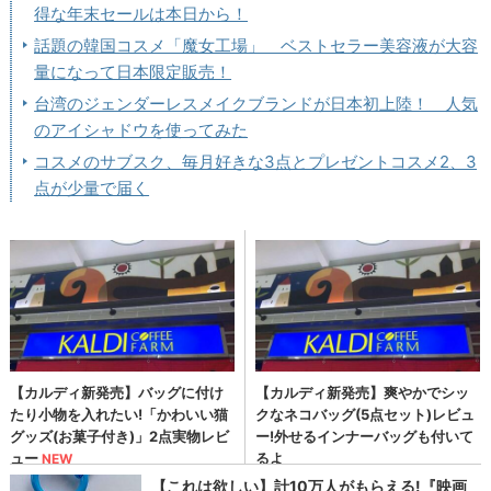
得な年末セールは本日から！
話題の韓国コスメ「魔女工場」 ベストセラー美容液が大容
量になって日本限定販売！
台湾のジェンダーレスメイクブランドが日本初上陸！ 人気
のアイシャドウを使ってみた
コスメのサブスク、毎月好きな3点とプレゼントコスメ2、3
点が少量で届く