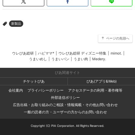
新製品
>
ページの先頭へ
ウレぴあ総研
|
ハピママ*
|
ウレぴあ総研 ディズニー特集
|
mimot.
|
うまいめし
|
うまいパン
|
うまい肉
|
Medery.
ぴあ関連サイト
チケットぴあ
ぴあ(アプリ&Web)
会社案内
プライバシーポリシー
アクセスデータの利用・著作権等
外部送信ポリシー
広告出稿・お取り組みのご相談・情報掲載・その他お問い合わせ
一般の読者の方・ユーザーの方からのお問い合わせ
Copyright (C) PIA Corporation. All Rights Reserved.