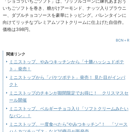
「ショコラいちごソフト」は、ワッフルコーンに練乳あまおう
いちごソフトを巻き、糖がけアーモンド、ナッツ入りブラウニ
ー、ダブルチョコソースを豪華にトッピング。バレンタインに
向けてリッチなプレミアムソフトクリームに仕上げた自信作。
価格は398円。
BCN＋R
関連リンク
ミニストップ、やみつキッチンから「十勝ハッシュドポテ
ト」発売！
ミニストップから「バケツポテト」発売！ 見た目がインパ
クト
ミニストップのチキンが期間限定でお得に！ クリスマスセ
ール開催
ミニストップ、ベルギーチョコ入り「ソフトクリームみたい
なパン」！
ミニストップ、一度食べたら“やみつキッチン”！ 「ソース
ハムカツチップス」など10商品が新発売