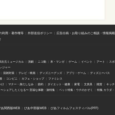
の利用・著作権等
外部送信ポリシー
広告出稿・お取り組みのご相談・情報掲載
せ
.5次元ミュージカル
演劇
ニコ動
本・マンガ
ゲーム
イベント
アート
スポ
レジャー
混雑対策
テレビ・映画
ディズニーグッズ
アプリ・ゲーム
ディズニーパス
酒
コンビニ
カフェ・ショップ
ファミレス
かけ
マナー・身だしなみ
節約
ダイエット・健康
家電
文房具
雑貨
キッチ
〜シェアしたくなる〜 至福な体験・旅特集
ペット特集：ウチのかぞく
特集 カラダ
ぴあ関⻄版WEB
ぴあ中部版WEB
ぴあフィルムフェスティバル(PFF)