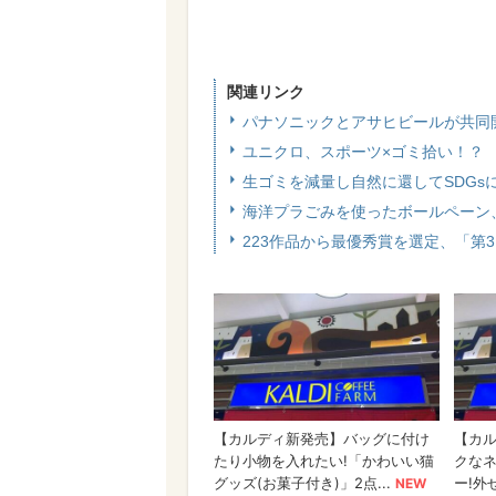
関連リンク
パナソニックとアサヒビールが共同
ユニクロ、スポーツ×ゴミ拾い！？
生ゴミを減量し自然に還してSDGsに貢
海洋プラごみを使ったボールペーン
223作品から最優秀賞を選定、「第3