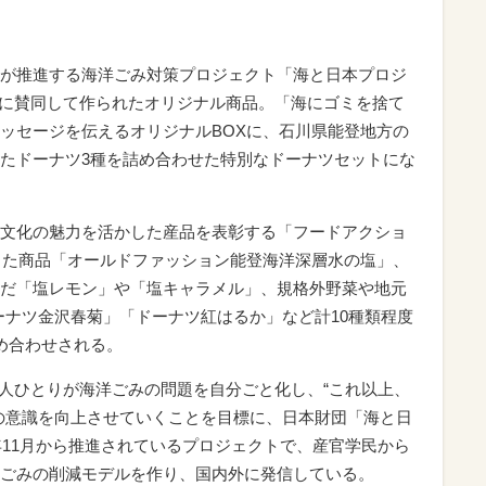
が推進する海洋ごみ対策プロジェクト「海と日本プロジ
BLUE」に賛同して作られたオリジナル商品。「海にゴミを捨て
ッセージを伝えるオリジナルBOXに、石川県能登地方の
たドーナツ3種を詰め合わせた特別なドーナツセットにな
文化の魅力を活かした産品を表彰する「フードアクショ
賞した商品「オールドファッション能登海洋深層水の塩」、
だ「塩レモン」や「塩キャラメル」、規格外野菜や地元
ーナツ金沢春菊」「ドーナツ紅はるか」など計10種類程度
め合わせされる。
、国民一人ひとりが海洋ごみの問題を自分ごと化し、“これ以上、
の意識を向上させていくことを目標に、日本財団「海と日
年11月から推進されているプロジェクトで、産官学民から
ごみの削減モデルを作り、国内外に発信している。