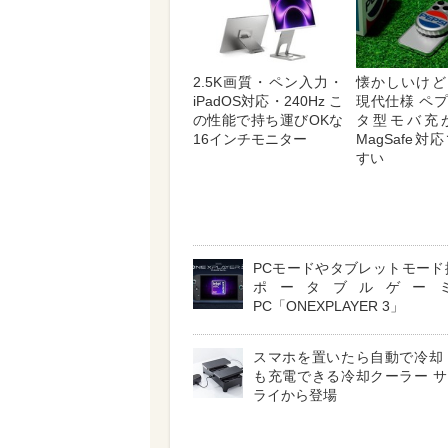
2.5K画質・ペン入力・
懐かしいけど
iPadOS対応・240Hz こ
現代仕様 ペ
の性能で持ち運びOKな
タ型モバ充
16インチモニター
MagSafe
すい
PCモードやタブレットモード
ポータブルゲー
PC「ONEXPLAYER 3」
スマホを置いたら自動で冷却
も充電できる冷却クーラー 
ライから登場