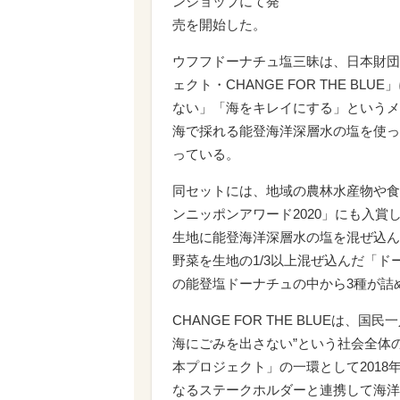
ンショップにて発
売を開始した。
ウフフドーナチュ塩三昧は、日本財団
ェクト・CHANGE FOR THE 
ない」「海をキレイにする」というメ
海で採れる能登海洋深層水の塩を使っ
っている。
同セットには、地域の農林水産物や食
ンニッポンアワード2020」にも入
生地に能登海洋深層水の塩を混ぜ込ん
野菜を生地の1/3以上混ぜ込んだ「ド
の能登塩ドーナチュの中から3種が詰
CHANGE FOR THE BLUEは
海にごみを出さない”という社会全体
本プロジェクト」の一環として2018
なるステークホルダーと連携して海洋