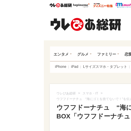
ウレぴあ総研
ハピママ*
ウレぴあ
ウレ
エンタメ
グルメ
ファミリー
恋
iPhone
iPad
Lサイズスマホ・タブレット
>
>
ウレぴあ総研
スマホ・IT
ウフフドーナチュ “海にゴミを捨てないで！”を伝え
ウフフドーナチュ “海
BOX「ウフフドーナチュ