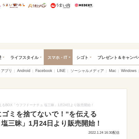
総研 ディズニー特集
mimot.
うまいめし
うまいパン
うまい肉
Medery.
ぴあ総研（うれぴあ）
愛
ライフスタイル
スマホ・IT
シゴト
プレゼント＆キャンペ
アプリ
Android
Facebook
LINE
ソーシャルメディア
Mac
Windows
るBOX「ウフフドーナチュ 塩三昧」1月24日より販売開始！
にゴミを捨てないで！”を伝える
 塩三昧」1月24日より販売開始！
2022.1.24 16:30配信