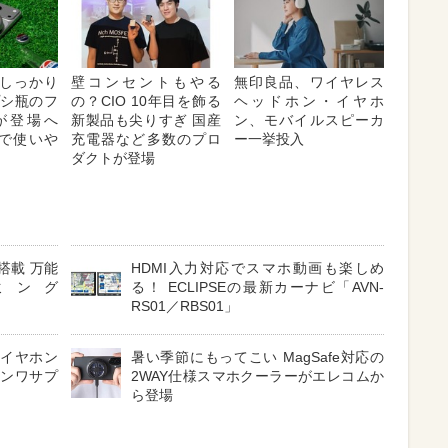
しっかり
壁コンセントもやる
無印良品、ワイヤレス
プシ瓶のフ
の？CIO 10年目を飾る
ヘッドホン・イヤホ
が登場へ
新製品も尖りすぎ 国産
ン、モバイルスピーカ
対応で使いや
充電器など多数のプロ
ー一挙投入
ダクトが登場
搭載 万能
HDMI入力対応でスマホ動画も楽しめ
ミング
る！ ECLIPSEの最新カーナビ「AVN-
RS01／RBS01」
 イヤホン
暑い季節にもってこい MagSafe対応の
サンワサプ
2WAY仕様スマホクーラーがエレコムか
ら登場