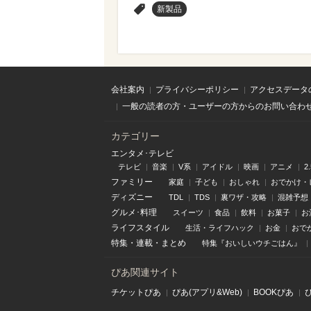
>
新製品
会社案内
プライバシーポリシー
アクセスデータ
一般の読者の方・ユーザーの方からのお問い合わ
カテゴリー
エンタメ･テレビ
テレビ
音楽
V系
アイドル
映画
アニメ
2
ファミリー
家庭
子ども
おしゃれ
おでかけ・
ディズニー
TDL
TDS
裏ワザ・攻略
混雑予想
グルメ･料理
スイーツ
食品
飲料
お菓子
お
ライフスタイル
生活・ライフハック
お金
おで
特集
・
連載
・
まとめ
特集『おいしいウチごはん』
ぴあ関連サイト
チケットぴあ
ぴあ(アプリ&Web)
BOOKぴあ