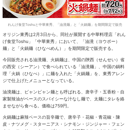
れんげ食堂Toshuと中華東秀、「油溌麺」と「火鍋麺」を期間限定で販売
オリジン東秀は2月3日から、同社が展開する中華料理店「れん
げ食堂Toshu」「中華東秀」において、「油溌（ヨウポー）
麺」と「火鍋麺（ひなべめん）」を期間限定で販売する。
今回販売される油溌麺、火鍋麺は、中国の陝西（せんせい）省
の西安（シーアン）で食べられている「油溌麺」、中国の鍋料
理「火鍋（ひなべ）」に麺を入れた「火鍋麺」を、東秀アレン
ジで仕上げたメニューとなっている。
油溌麺は、ビャンビャン麺とも呼ばれる、唐辛子・五香粉・自
家製辣油がベースのスパイシーな汁なし麺で、太麺にタレを絡
ませながら食べる。価格は759円。
火鍋麺は麻辣ベースの旨辛麺で、唐辛子・花椒・青花椒・陳
皮・ナツメグ・スターニアス・シナモン・ジンジャー・フェン