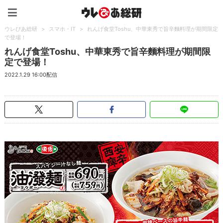
ウレぴあ総研（うれぴあ）
ウレぴあ総研
>
スマホ・IT
>
れんげ食堂Toshu、中華東秀で旨辛麵料理が期間限定
で登場！
れんげ食堂Toshu、中華東秀で旨辛麵料理が期間限
定で登場！
2022.1.29 16:00配信