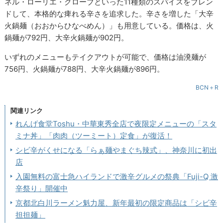
ネル・ローリエ・クローブといった11種類のスパイスをブレン
ドして、本格的な痺れる辛さを追求した。辛さを増した「大辛
火鍋麺（おおからひなべめん）」も用意している。価格は、火
鍋麺が792円、大辛火鍋麺が902円。
いずれのメニューもテイクアウトが可能で、価格は油溌麺が
756円、火鍋麺が788円、大辛火鍋麺が896円。
BCN＋R
関連リンク
れんげ食堂Toshu・中華東秀全店で夜限定メニューの「スタ
ミナ丼」「肉肉（ツーミート）定食」が復活！
シビ辛がくせになる「らぁ麺やまぐち辣式」、神奈川に初出
店
入園無料の富士急ハイランドで激辛グルメの祭典「Fuji-Q 激
辛祭り」開催中
京都北白川ラーメン魁力屋、新年最初の限定商品は「シビ辛
担担麺」