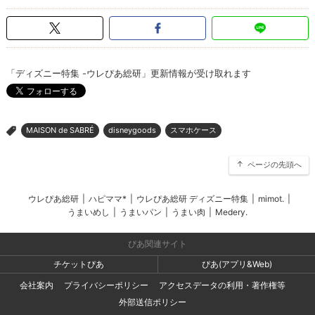
「ディズニー特集 -ウレぴあ総研」更新情報が受け取れます
MAISON de SABRÉ
disneygoods
スマホケース
>
ページの先頭へ
ウレぴあ総研
|
ハピママ*
|
ウレぴあ総研 ディズニー特集
|
mimot.
|
うまいめし
|
うまいパン
|
うまい肉
|
Medery.
ぴあ関連サイト
チケットぴあ
ぴあ(アプリ&Web)
会社案内
プライバシーポリシー
アクセスデータの利用・著作権等
外部送信ポリシー