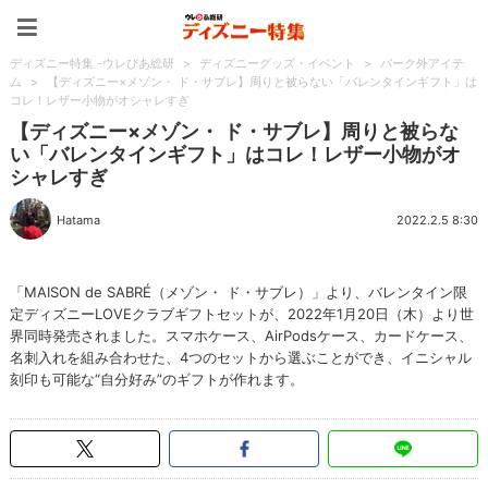
ディズニー特集 -ウレぴあ
ディズニー特集 -ウレぴあ総研
>
ディズニーグッズ・イベント
>
パーク外アイテ
ム
>
【ディズニー×メゾン・ ド・サブレ】周りと被らない「バレンタインギフト」は
コレ！レザー小物がオシャレすぎ
【ディズニー×メゾン・ ド・サブレ】周りと被らな
い「バレンタインギフト」はコレ！レザー小物がオ
シャレすぎ
Hatama
2022.2.5 8:30
「MAISON de SABRÉ（メゾン・ ド・サブレ）」より、バレンタイン限
定ディズニーLOVEクラブギフトセットが、2022年1月20日（木）より世
界同時発売されました。スマホケース、AirPodsケース、カードケース、
名刺入れを組み合わせた、4つのセットから選ぶことができ、イニシャル
刻印も可能な“自分好み”のギフトが作れます。