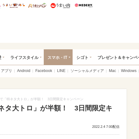
総研 ディズニー特集
mimot.
うまいめし
うまいパン
うまい肉
Medery.
ぴあ総研（うれぴあ）
愛
ライフスタイル
スマホ・IT
シゴト
プレゼント＆キャンペ
アプリ
Android
Facebook
LINE
ソーシャルメディア
Mac
Windows
で「特ネタ大トロ」が半額！ 3日間限定キャンペーン
ネタ大トロ」が半額！ 3日間限定キ
2022.2.4 7:00配信