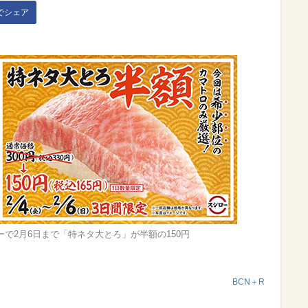
kでシェア
ーで2月6日まで「特ネタ大とろ」が半額の150円
BCN＋R