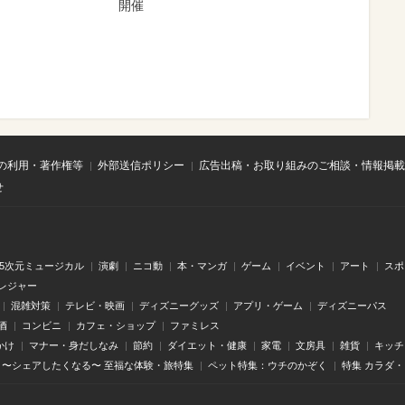
開催
の利用・著作権等
外部送信ポリシー
広告出稿・お取り組みのご相談・情報掲載
せ
.5次元ミュージカル
演劇
ニコ動
本・マンガ
ゲーム
イベント
アート
スポ
レジャー
混雑対策
テレビ・映画
ディズニーグッズ
アプリ・ゲーム
ディズニーパス
酒
コンビニ
カフェ・ショップ
ファミレス
かけ
マナー・身だしなみ
節約
ダイエット・健康
家電
文房具
雑貨
キッチ
〜シェアしたくなる〜 至福な体験・旅特集
ペット特集：ウチのかぞく
特集 カラダ