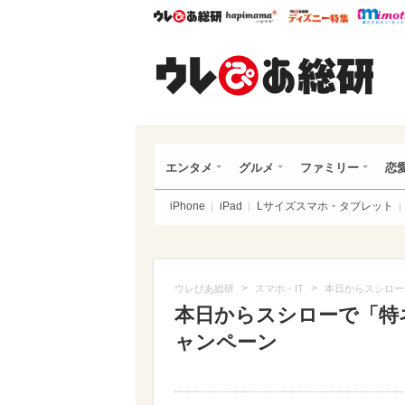
ウレぴあ総研
ハピママ*
ウレぴあ
ウレ
エンタメ
グルメ
ファミリー
恋
iPhone
iPad
Lサイズスマホ・タブレット
>
>
ウレぴあ総研
スマホ・IT
本日からスシロー
本日からスシローで「特
ャンペーン