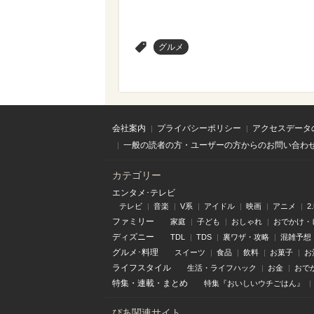
>
グルメ
会社案内
プライバシーポリシー
アクセスデータ
一般の読者の方・ユーザーの方からのお問い合わ
カテゴリー
エンタメ･テレビ
テレビ
音楽
V系
アイドル
映画
アニメ
2
ファミリー
家庭
子ども
おしゃれ
おでかけ・
ディズニー
TDL
TDS
裏ワザ・攻略
混雑予想
グルメ･料理
スイーツ
食品
飲料
お菓子
お
ライフスタイル
生活・ライフハック
お金
おで
特集
・
連載
・
まとめ
特集『おいしいウチごはん』
ぴあ関連サイト