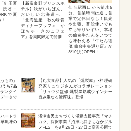
「釘玉夏
【新富良野プリンスホ
仙台駅西口から徒歩5
！渋谷・
テル】秋がいちばん、
分。営業時間は通し営
 PARKで夏
おいしい北海道へ
業で定休日なし！観光
う！
「北海道産 秋の味覚
や出張、普段使いでも
ディナーブッフェ か
立ち寄りやすい、本場
ぼちゃ・きのこフェ
の仙台牛たんをいつで
ア」を期間限定で開催
も味わえる『牛たん徳
茂 仙台中央通り店』が
8/10(月)OPEN！
買うもの」
【丸大食品】人気の「燻製屋」×料理研
0のうち7品
究家リュウジさんがコラボレーション
もランクイ
「リュウジ監修 燻製屋熟成ウインナー
売データで
旨み重なる濃厚味」登場
・ハートラ
沼津市民まちづくり活動支援事業「マチ
ん草風味の
カツ」採択事業「沼津北口まちなかグル
メFES」を9月26日・27日に高沢公園で