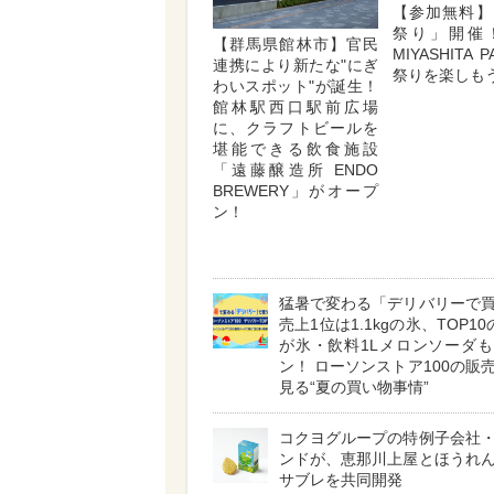
【参加無料】
祭り」開催
【群馬県館林市】官民
MIYASHITA
連携により新たな"にぎ
祭りを楽しも
わいスポット"が誕生！
館林駅西口駅前広場
に、クラフトビールを
堪能できる飲食施設
「遠藤醸造所 ENDO
BREWERY」がオープ
ン！
猛暑で変わる「デリバリーで
売上1位は1.1kgの氷、TOP1
が氷・飲料1Lメロンソーダ
ン！ ローソンストア100の販
見る“夏の買い物事情”
コクヨグループの特例子会社
ンドが、恵那川上屋とほうれ
サブレを共同開発