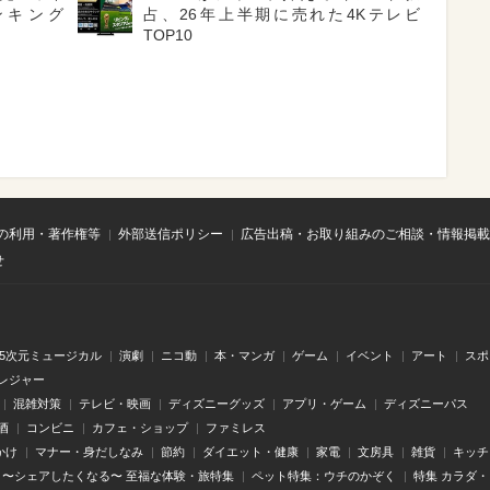
ンキング
占、26年上半期に売れた4Kテレビ
TOP10
の利用・著作権等
外部送信ポリシー
広告出稿・お取り組みのご相談・情報掲載
せ
.5次元ミュージカル
演劇
ニコ動
本・マンガ
ゲーム
イベント
アート
スポ
レジャー
混雑対策
テレビ・映画
ディズニーグッズ
アプリ・ゲーム
ディズニーパス
酒
コンビニ
カフェ・ショップ
ファミレス
かけ
マナー・身だしなみ
節約
ダイエット・健康
家電
文房具
雑貨
キッチ
〜シェアしたくなる〜 至福な体験・旅特集
ペット特集：ウチのかぞく
特集 カラダ