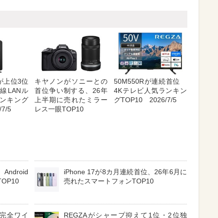
が上位3位
キヤノンがソニーとの
50M550Rが連続首位
線LANル
首位争い制する、26年
4Kテレビ人気ランキン
ンキング
上半期に売れたミラー
グTOP10 2026/7/5
7/5
レス一眼TOP10
ndroid
iPhone 17が8カ月連続首位、26年6月に
OP10
売れたスマートフォンTOP10
3 完全ワイ
REGZAがシャープ抑えて1位・2位独