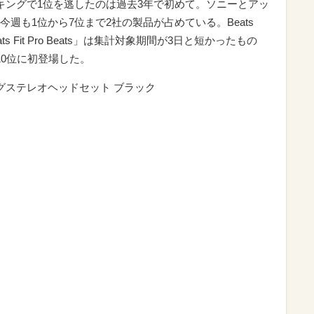
キングで1位を逃したのは過去3年で初めて。ソニーとアッ
週も1位から7位まで2社の製品が占めている。Beats
eats Fit Pro Beats」は集計対象期間が3日と短かったもの
10位に初登場した。
グステレオヘッドセット ブラック