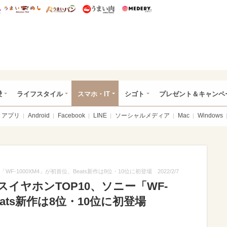
総研 ディズニー特集
mimot.
うまいめし
うまいパン
うまい肉
Medery.
ぴあ総研（うれぴあ）
愛
ライフスタイル
スマホ・IT
シゴト
プレゼント＆キャンペ
アプリ
Android
Facebook
LINE
ソーシャルメディア
Mac
Windows
-1000XM4」が初首位、Beats新作は8位・10位に初登場 2022/2/7
イヤホンTOP10、ソニー「WF-
Beats新作は8位・10位に初登場