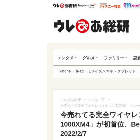
ウレぴあ総研
ハピママ*
ウレぴあ
ウレ
エンタメ
グルメ
ファミリー
恋
iPhone
iPad
Lサイズスマホ・タブレット
>
>
ウレぴあ総研
スマホ・IT
今売れてる完全ワイヤレスイヤホンTOP10、ソニー「WF
今売れてる完全ワイヤレス
1000XM4」が初首位、
2022/2/7