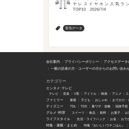
ヤレスイヤホン人気ラ
TOP10 2026/7/4
>
実売データ
会社案内
プライバシーポリシー
アクセスデータ
一般の読者の方・ユーザーの方からのお問い合わ
カテゴリー
エンタメ･テレビ
テレビ
音楽
V系
アイドル
映画
アニメ
2
ファミリー
家庭
子ども
おしゃれ
おでかけ・
ディズニー
TDL
TDS
裏ワザ・攻略
混雑予想
グルメ･料理
スイーツ
食品
飲料
お菓子
お
ライフスタイル
生活・ライフハック
お金
おで
特集
・
連載
・
まとめ
特集『おいしいウチごはん』