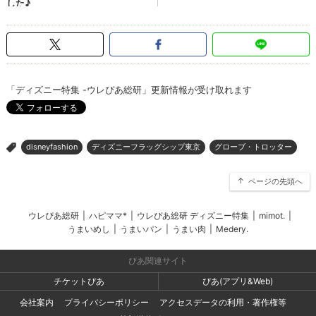
「ディズニー特集 -ウレぴあ総研」更新情報が受け取れます
disneyfashion
ディズニーフラッグシップ東京
グローブ・トロッター
>
ページの先頭へ
ウレぴあ総研
|
ハピママ*
|
ウレぴあ総研 ディズニー特集
|
mimot.
|
うまいめし
|
うまいパン
|
うまい肉
|
Medery.
ぴあ関連サイト
チケットぴあ
ぴあ(アプリ&Web)
会社案内
プライバシーポリシー
アクセスデータの利用・著作権等