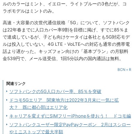
ルのカラーはミント、イエロー、ライトブルーの3色だが、コ
ラボモデルはミントのみ。
高速・大容量の次世代通信規格「5G」について、ソフトバンク
は22年春までに人口カバー率9割を目標に掲げ、すでに85％ま
で達成しているが、子ども向けケータイは各社とも5G対応モデ
ルは投入していない。4G LTE・VoLTEへの対応も通常の携帯電
話より遅かった。キッズフォン向けの「基本プラン」の月額料
金539円で、メール送受信、1回5分以内の国内通話は無料。
BCN＋R
関連リンク
ソフトバンクの5G人口カバー率、85％を突破
ドコモ5Gエリア 関東地方は2022年3月末に一気に拡
大？ 既に都心部はエリア化
キャリアを変えずにSIMフリーiPhoneを使おう！ ドコモ編
ソフトバンクユーザー限定PayPayクーポン 2月はスシロー
やミニストップで最大半額