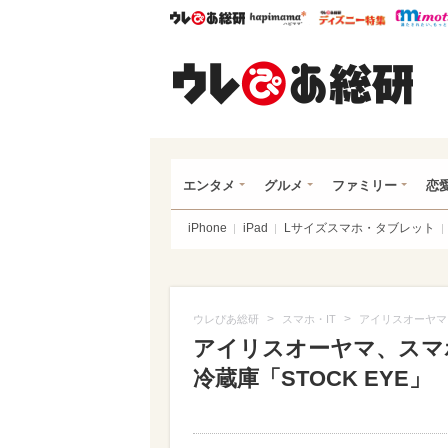
ウレぴあ総研
ハピママ*
ウレぴあ
ウレ
エンタメ
グルメ
ファミリー
恋
iPhone
iPad
Lサイズスマホ・タブレット
>
>
ウレぴあ総研
スマホ・IT
アイリスオーヤマ
アイリスオーヤマ、スマ
冷蔵庫「STOCK EYE」