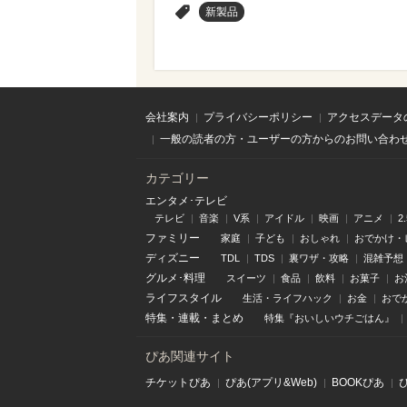
>
新製品
会社案内
プライバシーポリシー
アクセスデータ
一般の読者の方・ユーザーの方からのお問い合わ
カテゴリー
エンタメ･テレビ
テレビ
音楽
V系
アイドル
映画
アニメ
2
ファミリー
家庭
子ども
おしゃれ
おでかけ・
ディズニー
TDL
TDS
裏ワザ・攻略
混雑予想
グルメ･料理
スイーツ
食品
飲料
お菓子
お
ライフスタイル
生活・ライフハック
お金
おで
特集
・
連載
・
まとめ
特集『おいしいウチごはん』
ぴあ関連サイト
チケットぴあ
ぴあ(アプリ&Web)
BOOKぴあ