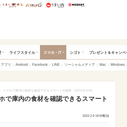
総研 ディズニー特集
mimot.
うまいめし
うまいパン
うまい肉
Medery.
ぴあ総研（うれぴあ）
愛
ライフスタイル
スマホ・IT
シゴト
プレゼント＆キャンペ
アプリ
Android
Facebook
LINE
ソーシャルメディア
Mac
Windows
、スマホで庫内の食材を確認できるスマート冷蔵庫「STOCK EYE」
ホで庫内の食材を確認できるスマート
2022.2.9 19:00配信