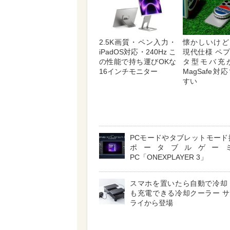
2.5K画質・ペン入力・
懐かしいけど
iPadOS対応・240Hz こ
現代仕様 ペ
の性能で持ち運びOKな
タ型モバ充
16インチモニター
MagSafe
すい
PCモードやタブレットモード
ポータブルゲー
PC「ONEXPLAYER 3」
スマホを置いたら自動で冷却
も充電できる冷却クーラー 
ライから登場