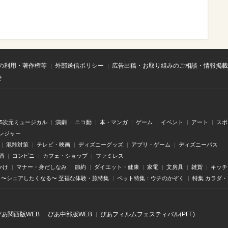
の利用・著作権等
外部送信ポリシー
広告出稿・お取り組みのご相談・情報掲載
せ
.5次元ミュージカル
演劇
ニコ動
本・マンガ
ゲーム
イベント
アート
スポ
レジャー
混雑対策
テレビ・映画
ディズニーグッズ
アプリ・ゲーム
ディズニーパス
酒
コンビニ
カフェ・ショップ
ファミレス
かけ
マナー・身だしなみ
節約
ダイエット・健康
家電
文房具
雑貨
キッチ
〜シェアしたくなる〜 至福な体験・旅特集
ペット特集：ウチのかぞく
特集 カラダ
ぴあ関⻄版WEB
ぴあ中部版WEB
ぴあフィルムフェスティバル(PFF)