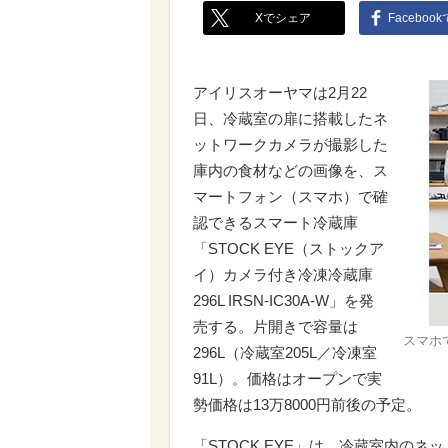
Xでシェア
Faceboo
アイリスオーヤマは2月22
日、冷蔵室の扉に搭載したネ
ットワークカメラが撮影した
庫内の食材などの画像を、ス
マートフォン（スマホ）で確
認できるスマート冷蔵庫
「STOCK EYE（ストックア
イ）カメラ付き冷凍冷蔵庫
296L IRSN-IC30A-W」を発
売する。片開きで容量は
スマホ
296L（冷蔵室205L／冷凍室
91L）。価格はオープンで実
勢価格は13万8000円前後の予定。
「STOCK EYE」は、冷蔵室内の