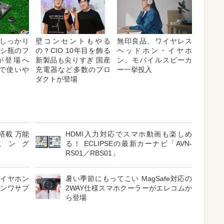
しっかり
壁コンセントもやる
無印良品、ワイヤレス
プシ瓶のフ
の？CIO 10年目を飾る
ヘッドホン・イヤホ
が登場へ
新製品も尖りすぎ 国産
ン、モバイルスピーカ
対応で使いや
充電器など多数のプロ
ー一挙投入
ダクトが登場
搭載 万能
HDMI入力対応でスマホ動画も楽しめ
ミング
る！ ECLIPSEの最新カーナビ「AVN-
RS01／RBS01」
 イヤホン
暑い季節にもってこい MagSafe対応の
サンワサプ
2WAY仕様スマホクーラーがエレコムか
ら登場