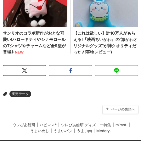
実売データ
>
ページの先頭へ
ウレぴあ総研
|
ハピママ*
|
ウレぴあ総研 ディズニー特集
|
mimot.
|
うまいめし
|
うまいパン
|
うまい肉
|
Medery.