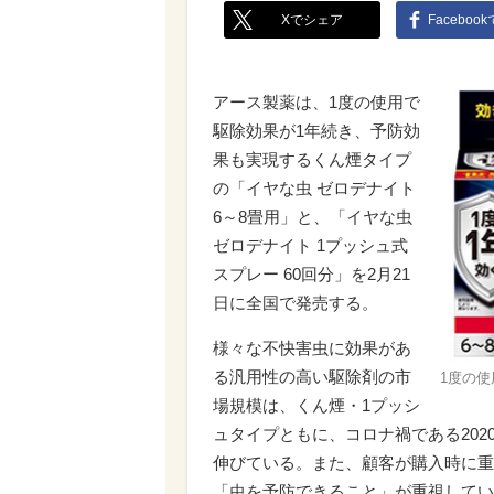
Xでシェア
Faceboo
アース製薬は、1度の使用で
駆除効果が1年続き、予防効
果も実現するくん煙タイプ
の「イヤな虫 ゼロデナイト
6～8畳用」と、「イヤな虫
ゼロデナイト 1プッシュ式
スプレー 60回分」を2月21
日に全国で発売する。
様々な不快害虫に効果があ
る汎用性の高い駆除剤の市
1度の
場規模は、くん煙・1プッシ
ュタイプともに、コロナ禍である2020年
伸びている。また、顧客が購入時に重
「虫を予防できること」が重視してい