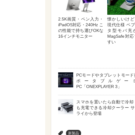
2.5K画質・ペン入力・
懐かしいけど
iPadOS対応・240Hz こ
現代仕様 ペ
の性能で持ち運びOKな
タ型モバ充
16インチモニター
MagSafe
すい
PCモードやタブレットモード
ポータブルゲー
PC「ONEXPLAYER 3」
スマホを置いたら自動で冷却
も充電できる冷却クーラー 
ライから登場
>
新製品