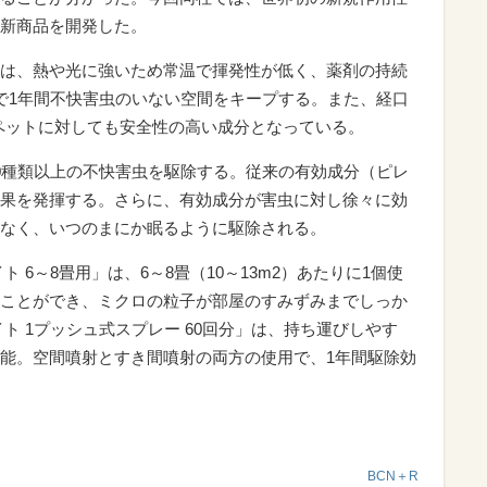
新商品を開発した。
は、熱や光に強いため常温で揮発性が低く、薬剤の持続
で1年間不快害虫のいない空間をキープする。また、経口
やペットに対しても安全性の高い成分となっている。
0種類以上の不快害虫を駆除する。従来の有効成分（ピレ
果を発揮する。さらに、有効成分が害虫に対し徐々に効
なく、いつのまにか眠るように駆除される。
 6～8畳用」は、6～8畳（10～13m2）あたりに1個使
ことができ、ミクロの粒子が部屋のすみずみまでしっか
ト 1プッシュ式スプレー 60回分」は、持ち運びしやす
能。空間噴射とすき間噴射の両方の使用で、1年間駆除効
BCN＋R