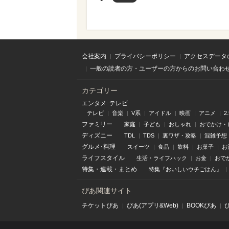
会社案内
プライバシーポリシー
アクセスデータ
一般の読者の方・ユーザーの方からのお問い合わ
カテゴリー
エンタメ･テレビ
テレビ
音楽
V系
アイドル
映画
アニメ
2
ファミリー
家庭
子ども
おしゃれ
おでかけ・
ディズニー
TDL
TDS
裏ワザ・攻略
混雑予想
グルメ･料理
スイーツ
食品
飲料
お菓子
お
ライフスタイル
生活・ライフハック
お金
おで
特集
・
連載
・
まとめ
特集『おいしいウチごはん』
ぴあ関連サイト
チケットぴあ
ぴあ(アプリ&Web)
BOOKぴあ