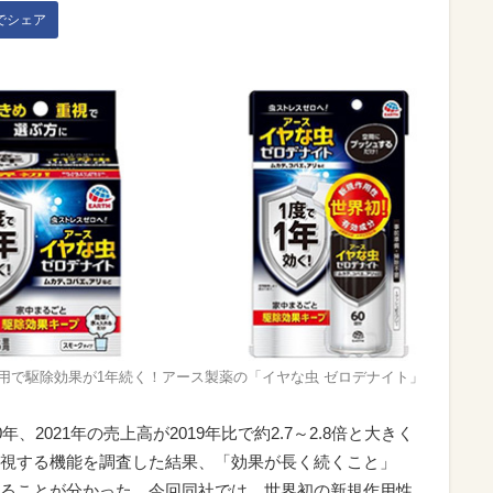
kでシェア
使用で駆除効果が1年続く！アース製薬の「イヤな虫 ゼロデナイト」
、2021年の売上高が2019年比で約2.7～2.8倍と大きく
視する機能を調査した結果、「効果が長く続くこと」
ることが分かった。今回同社では、世界初の新規作用性