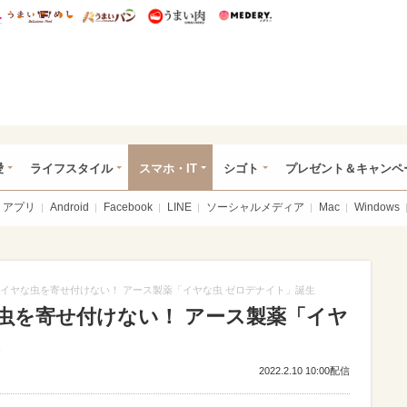
総研 ディズニー特集
mimot.
うまいめし
うまいパン
うまい肉
Medery.
ぴあ総研（うれぴあ）
愛
ライフスタイル
スマホ・IT
シゴト
プレゼント＆キャンペ
アプリ
Android
Facebook
LINE
ソーシャルメディア
Mac
Windows
、イヤな虫を寄せ付けない！ アース製薬「イヤな虫 ゼロデナイト」誕生
な虫を寄せ付けない！ アース製薬「イヤ
2022.2.10 10:00配信