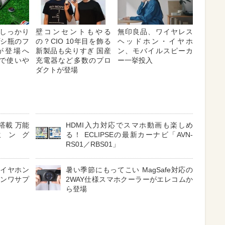
しっかり
壁コンセントもやる
無印良品、ワイヤレス
プシ瓶のフ
の？CIO 10年目を飾る
ヘッドホン・イヤホ
が登場へ
新製品も尖りすぎ 国産
ン、モバイルスピーカ
対応で使いや
充電器など多数のプロ
ー一挙投入
ダクトが登場
搭載 万能
HDMI入力対応でスマホ動画も楽しめ
ミング
る！ ECLIPSEの最新カーナビ「AVN-
RS01／RBS01」
 イヤホン
暑い季節にもってこい MagSafe対応の
サンワサプ
2WAY仕様スマホクーラーがエレコムか
ら登場