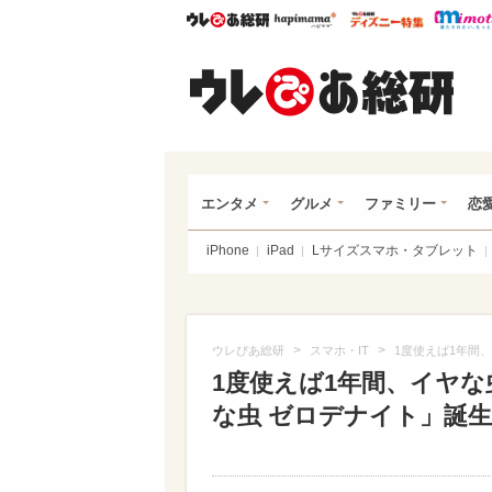
ウレぴあ総研
ハピママ*
ウレぴあ
ウレ
エンタメ
グルメ
ファミリー
恋
iPhone
iPad
Lサイズスマホ・タブレット
>
>
ウレぴあ総研
スマホ・IT
1度使えば1年間
1度使えば1年間、イヤ
な虫 ゼロデナイト」誕生