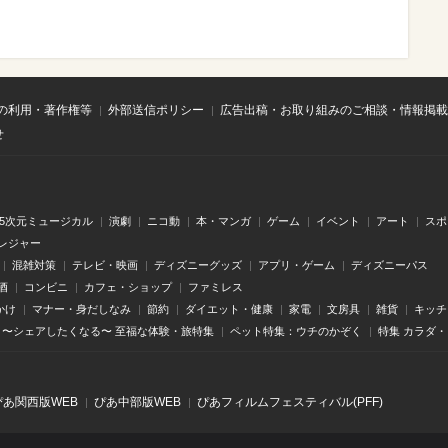
の利用・著作権等
外部送信ポリシー
広告出稿・お取り組みのご相談・情報掲載
せ
.5次元ミュージカル
演劇
ニコ動
本・マンガ
ゲーム
イベント
アート
スポ
レジャー
混雑対策
テレビ・映画
ディズニーグッズ
アプリ・ゲーム
ディズニーパス
酒
コンビニ
カフェ・ショップ
ファミレス
かけ
マナー・身だしなみ
節約
ダイエット・健康
家電
文房具
雑貨
キッチ
〜シェアしたくなる〜 至福な体験・旅特集
ペット特集：ウチのかぞく
特集 カラダ
ぴあ関⻄版WEB
ぴあ中部版WEB
ぴあフィルムフェスティバル(PFF)