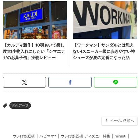
実売データ
>
ページの先頭へ
ウレぴあ総研
|
ハピママ*
|
ウレぴあ総研 ディズニー特集
|
mimot.
|