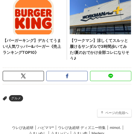
グルメ
>
ページの先頭へ
ウレぴあ総研
|
ハピママ*
|
ウレぴあ総研 ディズニー特集
|
mimot.
|
うまいめし
|
うまいパン
|
うまい肉
|
Medery.