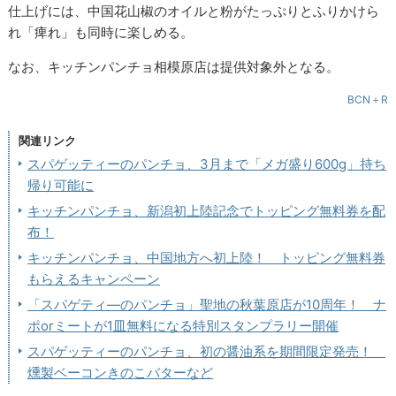
仕上げには、中国花山椒のオイルと粉がたっぷりとふりかけら
れ「痺れ」も同時に楽しめる。
なお、キッチンパンチョ相模原店は提供対象外となる。
BCN＋R
関連リンク
スパゲッティーのパンチョ、3月まで「メガ盛り600g」持ち
帰り可能に
キッチンパンチョ、新潟初上陸記念でトッピング無料券を配
布！
キッチンパンチョ、中国地方へ初上陸！ トッピング無料券
もらえるキャンペーン
「スパゲティ―のパンチョ」聖地の秋葉原店が10周年！ ナ
ポorミートが1皿無料になる特別スタンプラリー開催
スパゲッティーのパンチョ、初の醤油系を期間限定発売！
燻製ベーコンきのこバターなど