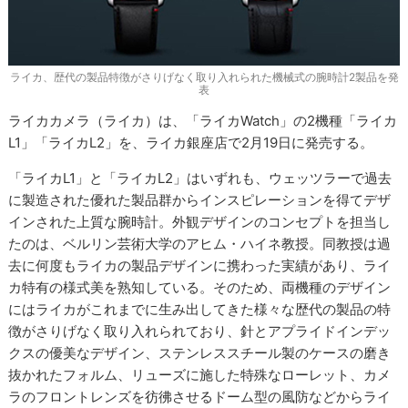
ライカ、歴代の製品特徴がさりげなく取り入れられた機械式の腕時計2製品を発
表
ライカカメラ（ライカ）は、「ライカWatch」の2機種「ライカ
L1」「ライカL2」を、ライカ銀座店で2月19日に発売する。
「ライカL1」と「ライカL2」はいずれも、ウェッツラーで過去
に製造された優れた製品群からインスピレーションを得てデザ
インされた上質な腕時計。外観デザインのコンセプトを担当し
たのは、ベルリン芸術大学のアヒム・ハイネ教授。同教授は過
去に何度もライカの製品デザインに携わった実績があり、ライ
カ特有の様式美を熟知している。そのため、両機種のデザイン
にはライカがこれまでに生み出してきた様々な歴代の製品の特
徴がさりげなく取り入れられており、針とアプライドインデッ
クスの優美なデザイン、ステンレススチール製のケースの磨き
抜かれたフォルム、リューズに施した特殊なローレット、カメ
ラのフロントレンズを彷彿させるドーム型の風防などからライ