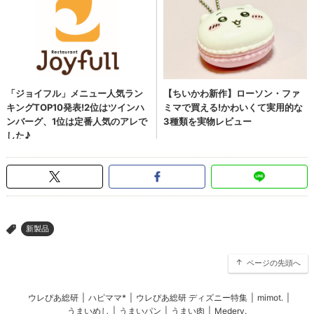
新製品
>
ページの先頭へ
ウレぴあ総研
|
ハピママ*
|
ウレぴあ総研 ディズニー特集
|
mimot.
|
うまいめし
|
うまいパン
|
うまい肉
|
Medery.