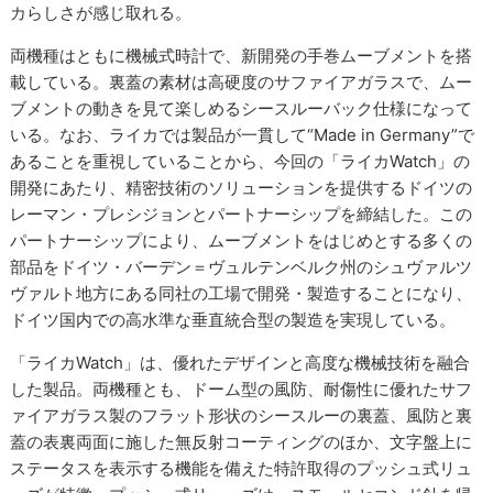
カらしさが感じ取れる。
両機種はともに機械式時計で、新開発の手巻ムーブメントを搭
載している。裏蓋の素材は高硬度のサファイアガラスで、ムー
ブメントの動きを見て楽しめるシースルーバック仕様になって
いる。なお、ライカでは製品が一貫して“Made in Germany”で
あることを重視していることから、今回の「ライカWatch」の
開発にあたり、精密技術のソリューションを提供するドイツの
レーマン・プレシジョンとパートナーシップを締結した。この
パートナーシップにより、ムーブメントをはじめとする多くの
部品をドイツ・バーデン＝ヴュルテンベルク州のシュヴァルツ
ヴァルト地方にある同社の工場で開発・製造することになり、
ドイツ国内での高水準な垂直統合型の製造を実現している。
「ライカWatch」は、優れたデザインと高度な機械技術を融合
した製品。両機種とも、ドーム型の風防、耐傷性に優れたサフ
ァイアガラス製のフラット形状のシースルーの裏蓋、風防と裏
蓋の表裏両面に施した無反射コーティングのほか、文字盤上に
ステータスを表示する機能を備えた特許取得のプッシュ式リュ