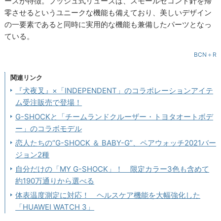
ーズが特徴。プッシュ式リューズは、スモールセコンド針を帰
零させるというユニークな機能も備えており、美しいデザイン
の一要素であると同時に実用的な機能も兼備したパーツとなっ
ている。
BCN＋R
関連リンク
『犬夜叉』×「INDEPENDENT」のコラボレーションアイテ
ム受注販売で登場！
G-SHOCKと「チームランドクルーザー・トヨタオートボデ
ー」のコラボモデル
恋人たちの“G-SHOCK ＆ BABY-G”、ペアウォッチ2021バー
ジョン2種
自分だけの「MY G-SHOCK」！ 限定カラー3色も含めて
約190万通りから選べる
体表温度測定に対応！ ヘルスケア機能を大幅強化した
「HUAWEI WATCH 3」